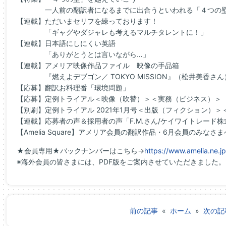
一人前の翻訳者になるまでに出合うといわれる「４
つの
【連載】ただいまセリフ
を
練っております！
「ギャグやダジャレも考えるマルチタレントに！」
【連載】日本語にしにくい英語
「ありがとうとは言いながら…」
【連載】アメリア映像作品ファイル 映像の手品箱
『燃えよデブゴン／ TOKYO MISSION』（松井美香さん
【応募】翻訳お料理番「環境問題」
【応募】定例トライアル＜映像（吹替）＞＜実務（ビジネス）＞
【別刷】定例トライアル 2021年1月号＜出版（フィクション）
【連載】応募者の声＆採用者の声「F.M.さん/ケイワイトレー
ド株
【Amelia Square】アメリア会員の翻訳作品・6月会員のみなさ
★会員専用★バックナンバーはこちら→
https://www.amelia.ne.
※海外会員の皆さまには、PDF版
を
ご案内させ
てい
ただきました。
前の記事
«
ホーム
»
次の記