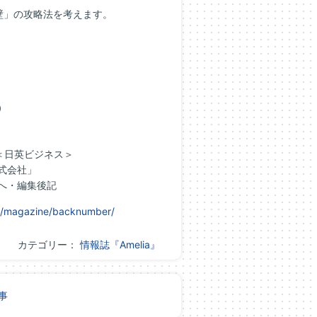
壁
」の攻略
法
を
考えます。
）
＞＜日英ビジネス＞
式会社」
まへ・
編集後記
jp/magazine/backnumber/
カテゴリー：
情報誌『Amelia』
事