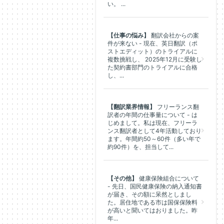
い。 ...
【仕事の悩み】
翻訳会社からの案
件が来ない - 現在、英日翻訳（ポ
ストエディット）のトライアルに
複数挑戦し、 2025年12月に受験し
た契約書部門のトライアルに合格
し、...
【翻訳業界情報】
フリーランス翻
訳者の年間の仕事量について - は
じめまして。私は現在、フリーラ
ンス翻訳者として4年活動しており
ます。年間約50～60件（多い年で
約90件）を、担当して...
【その他】
健康保険組合について
- 先日、国民健康保険の納入通知書
が届き、その額に呆然としまし
た。居住地である市は国保保険料
が高いと聞いてはおりました。昨
年...