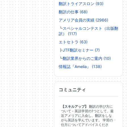
翻訳トライアスロン (93)
翻訳の仕事 (68)
アメリア会員の実績 (2966)
┗
スペシャルコンテスト（出版翻
訳） (117)
エトセトラ (63)
┣
JTF翻訳セミナー (7)
┗
翻訳業界からのご案内 (10)
情報誌『Amelia』 (138)
コミュニティ
【スキルアップ】
翻訳の学び方に
ついて - 英語学習の1つとして、最
近アメリアに入会し、翻訳をしな
がら英語を学んでいます。 学習の
仕方についてアドバイスくださ