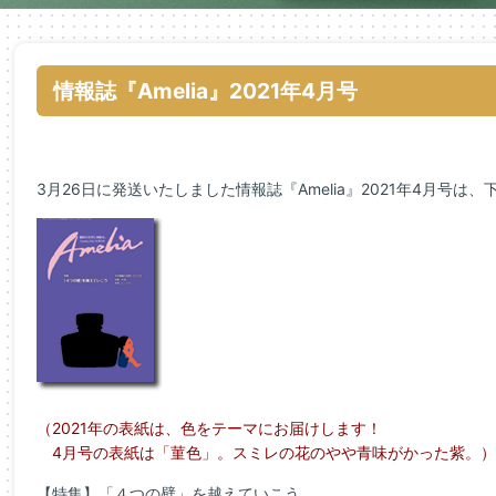
情報誌『Amelia』2021年4月号
3月26日に発送いたしました情報誌『Amelia』2021年
4
月号は、下
（2021年の表紙は、色をテーマにお届けします！
4月号の表紙は「菫色」。スミレの花のやや青味がかった紫。）
【特集】「４
つの
壁
」
を
越え
てい
こう