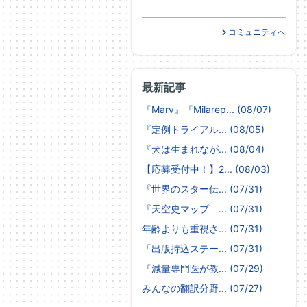
コミュニティへ
最新記事
『Marv』『Milarep... (08/07)
『定例トライアル... (08/05)
『犬は生まれなが... (08/04)
【応募受付中！】2... (08/03)
『世界のスター伝... (07/31)
『天空史マップ ... (07/31)
年齢よりも重視さ... (07/31)
「出版持込ステー... (07/31)
『減量専門医が教... (07/29)
みんなの翻訳分野... (07/27)