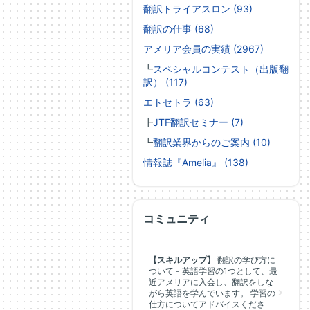
翻訳トライアスロン (93)
翻訳の仕事 (68)
アメリア会員の実績 (2967)
┗
スペシャルコンテスト（出版翻
訳） (117)
エトセトラ (63)
┣
JTF翻訳セミナー (7)
┗
翻訳業界からのご案内 (10)
情報誌『Amelia』 (138)
コミュニティ
【スキルアップ】
翻訳の学び方に
ついて - 英語学習の1つとして、最
近アメリアに入会し、翻訳をしな
がら英語を学んでいます。 学習の
仕方についてアドバイスくださ