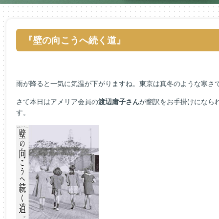
『壁の向こうへ続く道』
雨が降ると一気に気温が下がりますね。東京は真冬のような寒さで
さて本日はアメリア会員の
渡辺庸子さん
が翻訳をお手掛けになら
す。