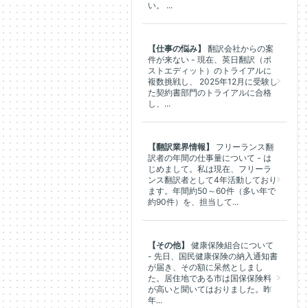
い。 ...
【仕事の悩み】
翻訳会社からの案
件が来ない - 現在、英日翻訳（ポ
ストエディット）のトライアルに
複数挑戦し、 2025年12月に受験し
た契約書部門のトライアルに合格
し、...
【翻訳業界情報】
フリーランス翻
訳者の年間の仕事量について - は
じめまして。私は現在、フリーラ
ンス翻訳者として4年活動しており
ます。年間約50～60件（多い年で
約90件）を、担当して...
【その他】
健康保険組合について
- 先日、国民健康保険の納入通知書
が届き、その額に呆然としまし
た。居住地である市は国保保険料
が高いと聞いてはおりました。昨
年...