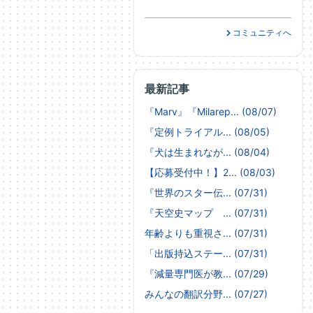
コミュニティへ
最新記事
『Marv』『Milarep... (08/07)
『定例トライアル... (08/05)
『犬は生まれなが... (08/04)
【応募受付中！】2... (08/03)
『世界のスター伝... (07/31)
『天空史マップ ... (07/31)
年齢よりも重視さ... (07/31)
「出版持込ステー... (07/31)
『減量専門医が教... (07/29)
みんなの翻訳分野... (07/27)