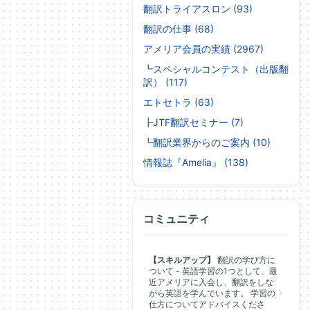
翻訳トライアスロン (93)
翻訳の仕事 (68)
アメリア会員の実績 (2967)
┗
スペシャルコンテスト（出版翻
訳） (117)
エトセトラ (63)
┣
JTF翻訳セミナー (7)
┗
翻訳業界からのご案内 (10)
情報誌『Amelia』 (138)
コミュニティ
【スキルアップ】
翻訳の学び方に
ついて - 英語学習の1つとして、最
近アメリアに入会し、翻訳をしな
がら英語を学んでいます。 学習の
仕方についてアドバイスくださ