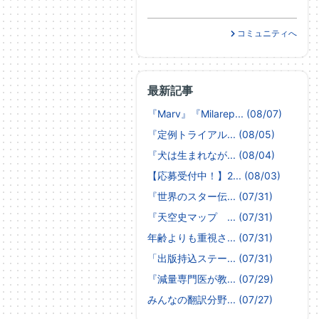
コミュニティへ
最新記事
『Marv』『Milarep... (08/07)
『定例トライアル... (08/05)
『犬は生まれなが... (08/04)
【応募受付中！】2... (08/03)
『世界のスター伝... (07/31)
『天空史マップ ... (07/31)
年齢よりも重視さ... (07/31)
「出版持込ステー... (07/31)
『減量専門医が教... (07/29)
みんなの翻訳分野... (07/27)