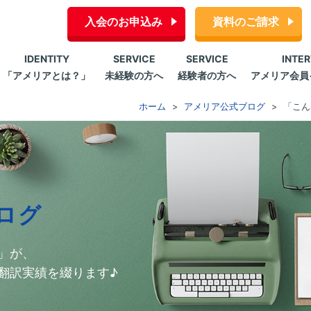
入会のお申込み
資料のご請求
IDENTITY
SERVICE
SERVICE
INTE
「アメリアとは？」
未経験の方へ
経験者の方へ
アメリア会員
ホーム
アメリア公式ブログ
「こん
ログ
」が、
翻訳実績を綴ります♪