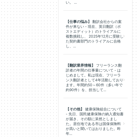
い。 ...
【仕事の悩み】
翻訳会社からの案
件が来ない - 現在、英日翻訳（ポ
ストエディット）のトライアルに
複数挑戦し、 2025年12月に受験し
た契約書部門のトライアルに合格
し、...
【翻訳業界情報】
フリーランス翻
訳者の年間の仕事量について - は
じめまして。私は現在、フリーラ
ンス翻訳者として4年活動しており
ます。年間約50～60件（多い年で
約90件）を、担当して...
【その他】
健康保険組合について
- 先日、国民健康保険の納入通知書
が届き、その額に呆然としまし
た。居住地である市は国保保険料
が高いと聞いてはおりました。昨
年...