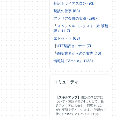
翻訳トライアスロン (93)
翻訳の仕事 (68)
アメリア会員の実績 (2967)
┗
スペシャルコンテスト（出版翻
訳） (117)
エトセトラ (63)
┣
JTF翻訳セミナー (7)
┗
翻訳業界からのご案内 (10)
情報誌『Amelia』 (138)
コミュニティ
【スキルアップ】
翻訳の学び方に
ついて - 英語学習の1つとして、最
近アメリアに入会し、翻訳をしな
がら英語を学んでいます。 学習の
仕方についてアドバイスくださ