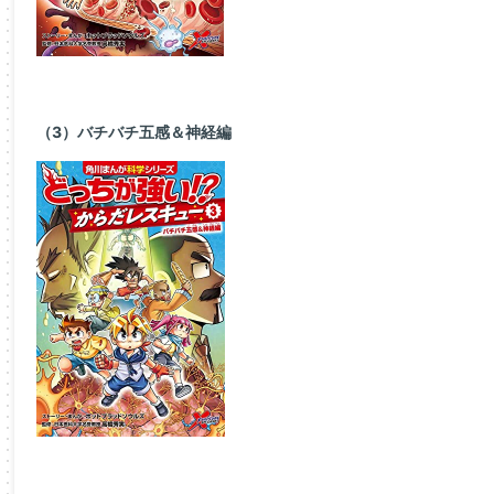
（3）バチバチ五感＆神経編