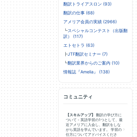
翻訳トライアスロン (93)
翻訳の仕事 (68)
アメリア会員の実績 (2966)
┗
スペシャルコンテスト（出版翻
訳） (117)
エトセトラ (63)
┣
JTF翻訳セミナー (7)
┗
翻訳業界からのご案内 (10)
情報誌『Amelia』 (138)
コミュニティ
【スキルアップ】
翻訳の学び方に
ついて - 英語学習の1つとして、最
近アメリアに入会し、翻訳をしな
がら英語を学んでいます。 学習の
仕方についてアドバイスくださ