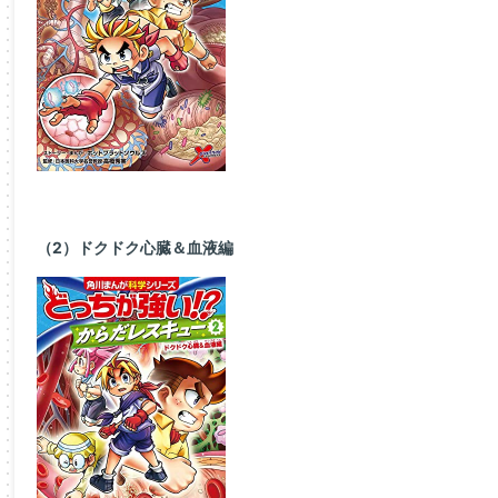
（2）ドクドク心臓＆血液編