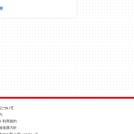
事
約について
約
ト利用規約
報保護方針