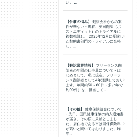
い。 ...
【仕事の悩み】
翻訳会社からの案
件が来ない - 現在、英日翻訳（ポ
ストエディット）のトライアルに
複数挑戦し、 2025年12月に受験し
た契約書部門のトライアルに合格
し、...
【翻訳業界情報】
フリーランス翻
訳者の年間の仕事量について - は
じめまして。私は現在、フリーラ
ンス翻訳者として4年活動しており
ます。年間約50～60件（多い年で
約90件）を、担当して...
【その他】
健康保険組合について
- 先日、国民健康保険の納入通知書
が届き、その額に呆然としまし
た。居住地である市は国保保険料
が高いと聞いてはおりました。昨
年...