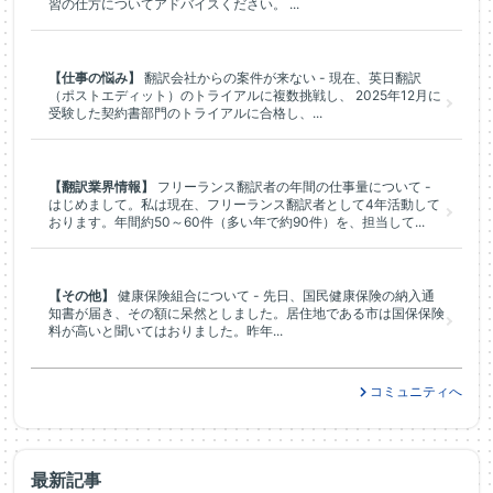
習の仕方についてアドバイスください。 ...
【仕事の悩み】
翻訳会社からの案件が来ない - 現在、英日翻訳
（ポストエディット）のトライアルに複数挑戦し、 2025年12月に
受験した契約書部門のトライアルに合格し、...
【翻訳業界情報】
フリーランス翻訳者の年間の仕事量について -
はじめまして。私は現在、フリーランス翻訳者として4年活動して
おります。年間約50～60件（多い年で約90件）を、担当して...
【その他】
健康保険組合について - 先日、国民健康保険の納入通
知書が届き、その額に呆然としました。居住地である市は国保保険
料が高いと聞いてはおりました。昨年...
コミュニティへ
最新記事