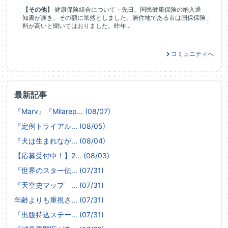
【その他】
健康保険組合について - 先日、国民健康保険の納入通
知書が届き、その額に呆然としました。居住地である市は国保保険
料が高いと聞いてはおりました。昨年...
コミュニティへ
最新記事
『Marv』『Milarep... (08/07)
『定例トライアル... (08/05)
『犬は生まれなが... (08/04)
【応募受付中！】2... (08/03)
『世界のスター伝... (07/31)
『天空史マップ ... (07/31)
年齢よりも重視さ... (07/31)
「出版持込ステー... (07/31)