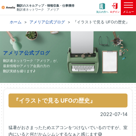
翻訳のスキルアップ・情報収集・仕事獲得
翻訳者ネットワーク アメリア
メニュー
法人の方へ
ログイン
ホーム
アメリア公式ブログ
『イラストで見る UFOの歴史』
アメリア公式ブログ
翻訳者ネットワーク「アメリア」が、
最新情報やアメリア会員の方の
翻訳実績を綴ります♪
『イラストで見る UFOの歴史』
2022-07-14
猛暑がおさまったためエアコンをつけないでいるのですが、室
内にいると何だかムシムシするなぁと感じます😅