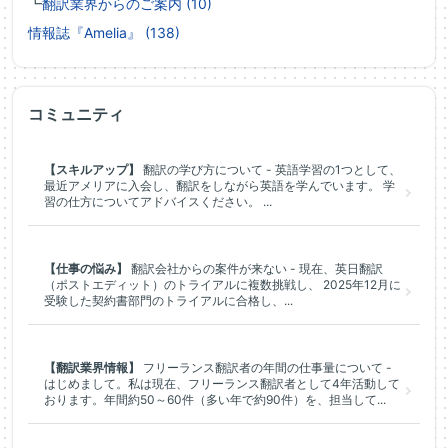
┗
翻訳業界からのご案内 (10)
情報誌『Amelia』 (138)
コミュニティ
【スキルアップ】
翻訳の学び方について - 英語学習の1つとして、
最近アメリアに入会し、翻訳をしながら英語を学んでいます。 学
習の仕方についてアドバイスください。 ...
【仕事の悩み】
翻訳会社からの案件が来ない - 現在、英日翻訳
（ポストエディット）のトライアルに複数挑戦し、 2025年12月に
受験した契約書部門のトライアルに合格し、...
【翻訳業界情報】
フリーランス翻訳者の年間の仕事量について -
はじめまして。私は現在、フリーランス翻訳者として4年活動して
おります。年間約50～60件（多い年で約90件）を、担当して...