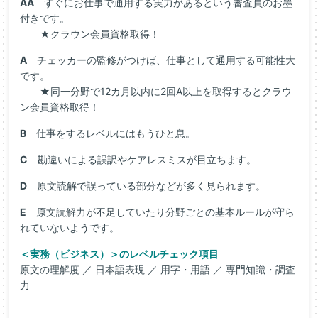
AA
すぐにお仕事で通用する実力があるという審査員のお墨
付きです。
★クラウン会員資格取得！
A
チェッカーの監修がつけば、仕事として通用する可能性大
です。
★同一分野で12カ月以内に2回A以上を取得するとクラウ
ン会員資格取得！
B
仕事をするレベルにはもうひと息。
C
勘違いによる誤訳やケアレスミスが目立ちます。
D
原文読解で誤っている部分などが多く見られます。
E
原文読解力が不足していたり分野ごとの基本ルールが守ら
れていないようです。
＜実務（ビジネス）＞のレベルチェック項目
原文の理解度 ／ 日本語表現 ／ 用字・用語 ／ 専門知識・調査
力