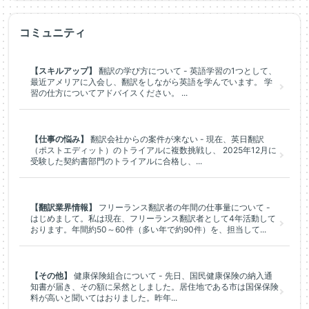
コミュニティ
【スキルアップ】
翻訳の学び方について - 英語学習の1つとして、
最近アメリアに入会し、翻訳をしながら英語を学んでいます。 学
習の仕方についてアドバイスください。 ...
【仕事の悩み】
翻訳会社からの案件が来ない - 現在、英日翻訳
（ポストエディット）のトライアルに複数挑戦し、 2025年12月に
受験した契約書部門のトライアルに合格し、...
【翻訳業界情報】
フリーランス翻訳者の年間の仕事量について -
はじめまして。私は現在、フリーランス翻訳者として4年活動して
おります。年間約50～60件（多い年で約90件）を、担当して...
【その他】
健康保険組合について - 先日、国民健康保険の納入通
知書が届き、その額に呆然としました。居住地である市は国保保険
料が高いと聞いてはおりました。昨年...