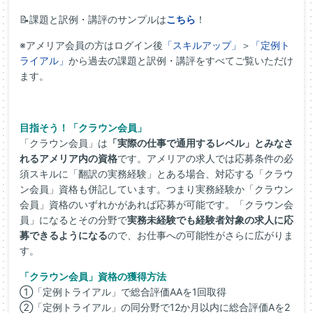
📝課題と訳例・講評のサンプルは
こちら
！
※アメリア会員の方はログイン後
「スキルアップ」
＞
「定例ト
ライアル」
から過去の課題と訳例・講評をすべてご覧いただけ
ます。
目指そう！「クラウン会員」
「クラウン会員」は
「実際の仕事で通用するレベル」とみなさ
れるアメリア内の資格
です。アメリアの求人では応募条件の必
須スキルに「翻訳の実務経験」とある場合、対応する「クラウ
ン会員」資格も併記しています。つまり実務経験か「クラウン
会員」資格のいずれかがあれば応募が可能です。「クラウン会
員」になるとその分野で
実務未経験でも経験者対象の求人に応
募できるようになる
ので、お仕事への可能性がさらに広がりま
す。
「クラウン会員」資格の獲得方法
①「定例トライアル」で総合評価AAを1回取得
②「定例トライアル」の同分野で12か月以内に総合評価Aを2