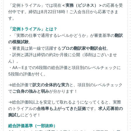
「定例トライアル」では現在
＜実務（ビジネス）＞
の応募を受
付中です。締切は8月22日18時！ご入会当日から応募できま
す。
「定例トライアル」とは？
・「実際の仕事で通用するレベルかどうか」が審査基準の
翻訳
の模擬試験
。
・審査員は第一線で活躍する
プロの翻訳家や翻訳会社
。
・訳例と講評は締切の約2か月後に公開（添削はございませ
ん）。
・AA～Eまでの6段階の総合評価と項目別のレベルチェックに
5段階の評価が付く。
→総合評価で
訳文の全体的な実力
と、項目別のレベルチェック
で
ご自身の強みと弱み
が分かります！
→総合評価B以上を安定して取れるようになってくると、実際
のトライアルの
合格率も上がってきた証拠
です。
求人応募前の
腕試し
にどうぞ！
総合評価基準（一部抜粋）