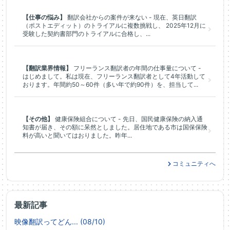
【仕事の悩み】
翻訳会社からの案件が来ない - 現在、英日翻訳
（ポストエディット）のトライアルに複数挑戦し、 2025年12月に
受験した契約書部門のトライアルに合格し、...
【翻訳業界情報】
フリーランス翻訳者の年間の仕事量について -
はじめまして。私は現在、フリーランス翻訳者として4年活動して
おります。年間約50～60件（多い年で約90件）を、担当して...
【その他】
健康保険組合について - 先日、国民健康保険の納入通
知書が届き、その額に呆然としました。居住地である市は国保保険
料が高いと聞いてはおりました。昨年...
コミュニティへ
最新記事
映像翻訳ってどん... (08/10)