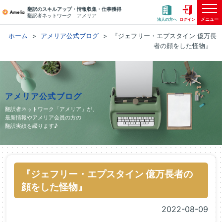
翻訳のスキルアップ・情報収集・仕事獲得
翻訳者ネットワーク アメリア
メニュー
法人の方へ
ログイン
ホーム
アメリア公式ブログ
『ジェフリー・エプスタイン 億万長
者の顔をした怪物』
アメリア公式ブログ
翻訳者ネットワーク「アメリア」が、
最新情報やアメリア会員の方の
翻訳実績を綴ります♪
『ジェフリー・エプスタイン 億万長者の
顔をした怪物』
2022-08-09