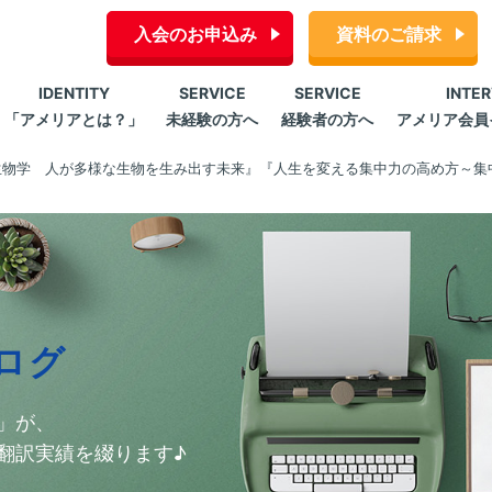
入会のお申込み
資料のご請求
IDENTITY
SERVICE
SERVICE
INTE
「アメリアとは？」
未経験の方へ
経験者の方へ
アメリア会員
生物学 人が多様な生物を生み出す未来』『人生を変える集中力の高め方～集
ログ
」が、
翻訳実績を綴ります♪