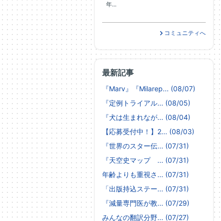
年...
コミュニティへ
最新記事
『Marv』『Milarep... (08/07)
『定例トライアル... (08/05)
『犬は生まれなが... (08/04)
【応募受付中！】2... (08/03)
『世界のスター伝... (07/31)
『天空史マップ ... (07/31)
年齢よりも重視さ... (07/31)
「出版持込ステー... (07/31)
『減量専門医が教... (07/29)
みんなの翻訳分野... (07/27)