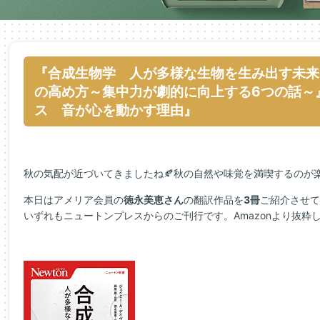
『合成生物学 人が多様な生物を生み出す未来
の高め方～集中力が劇的に向上する6つの話～
ス 音が心を動かす理由』
秋の気配が近づいてきましたね🍂秋の自然や味覚を満喫するのが
本日はアメリア会員の
徳永美恵さん
の翻訳作品を
3冊
ご紹介させて
いずれもニュートンプレスからのご刊行です。Amazonより抜粋