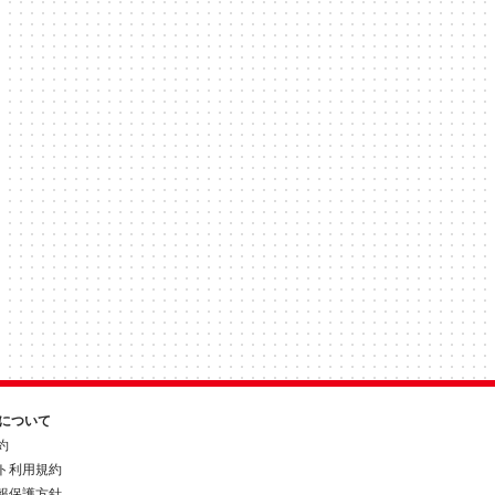
約について
約
ト利用規約
報保護方針