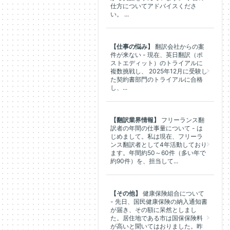
仕方についてアドバイスくださ
い。 ...
【仕事の悩み】
翻訳会社からの案
件が来ない - 現在、英日翻訳（ポ
ストエディット）のトライアルに
複数挑戦し、 2025年12月に受験し
た契約書部門のトライアルに合格
し、...
【翻訳業界情報】
フリーランス翻
訳者の年間の仕事量について - は
じめまして。私は現在、フリーラ
ンス翻訳者として4年活動しており
ます。年間約50～60件（多い年で
約90件）を、担当して...
【その他】
健康保険組合について
- 先日、国民健康保険の納入通知書
が届き、その額に呆然としまし
た。居住地である市は国保保険料
が高いと聞いてはおりました。昨