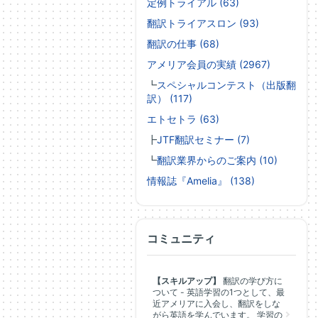
定例トライアル (63)
翻訳トライアスロン (93)
翻訳の仕事 (68)
アメリア会員の実績 (2967)
┗
スペシャルコンテスト（出版翻
訳） (117)
エトセトラ (63)
┣
JTF翻訳セミナー (7)
┗
翻訳業界からのご案内 (10)
情報誌『Amelia』 (138)
コミュニティ
【スキルアップ】
翻訳の学び方に
ついて - 英語学習の1つとして、最
近アメリアに入会し、翻訳をしな
がら英語を学んでいます。 学習の