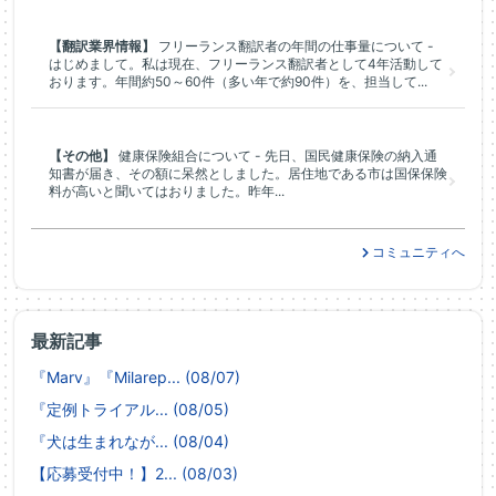
【翻訳業界情報】
フリーランス翻訳者の年間の仕事量について -
はじめまして。私は現在、フリーランス翻訳者として4年活動して
おります。年間約50～60件（多い年で約90件）を、担当して...
【その他】
健康保険組合について - 先日、国民健康保険の納入通
知書が届き、その額に呆然としました。居住地である市は国保保険
料が高いと聞いてはおりました。昨年...
コミュニティへ
最新記事
『Marv』『Milarep... (08/07)
『定例トライアル... (08/05)
『犬は生まれなが... (08/04)
【応募受付中！】2... (08/03)