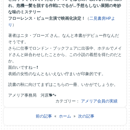
れ、危機一髪を脱する作戦にでるが…予想もしない展開の奇妙
な味のミステリー
フローレンス・ピュー主演で映画化決定！
（
二見書房HPよ
り
）
著者はニタ・プローズ さん。なんと本書がデビュー作なんだ
そうです。
さらに仕事でロンドン・ブックフェアに出張中、ホテルでメイ
ドさんと鉢合わせしたことから、この小説の着想を得たのだと
か。
面白いですね～❗
表紙の女性のなんともいえない佇まいが印象的です。
読書の秋に向けてまずはこちらの一冊、いかがでしょうか。
アメリア事務局 河原🐕🐾
カテゴリー：
アメリア会員の実績
前の記事
«
ホーム
»
次の記事