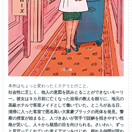
本作はちょっと変わったミステリとのこと。
社会性に乏しく、他人の意図を読みとることができないモーリ
ー。彼女は９カ月前に亡くなった祖母の教えを頼りに、地元の
高級ホテルで客室メイドとして働いていた。ところがある日、
清掃に入った客室で悪名高い大富豪ブラックの死体を発見。警
察の捜査が始まると、人づきあいが苦手で誤解を招きやすい性
格が災いし、人々から疑惑の目を向けられる。さいわい、ずっ
と見守ってくれていた老ドアマンをはじめ、頼れる仲間が現わ