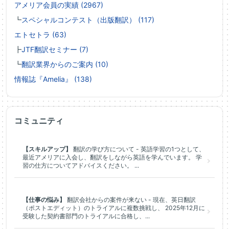
アメリア会員の実績 (2967)
┗
スペシャルコンテスト（出版翻訳） (117)
エトセトラ (63)
┣
JTF翻訳セミナー (7)
┗
翻訳業界からのご案内 (10)
情報誌『Amelia』 (138)
コミュニティ
【スキルアップ】
翻訳の学び方について - 英語学習の1つとして、
最近アメリアに入会し、翻訳をしながら英語を学んでいます。 学
習の仕方についてアドバイスください。 ...
【仕事の悩み】
翻訳会社からの案件が来ない - 現在、英日翻訳
（ポストエディット）のトライアルに複数挑戦し、 2025年12月に
受験した契約書部門のトライアルに合格し、...