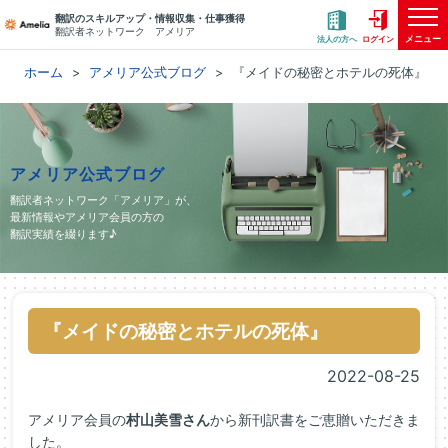
翻訳のスキルアップ・情報収集・仕事獲得
翻訳者ネットワーク アメリア
メニュー
法人の方へ
ログイン
ホーム
アメリア公式ブログ
『メイドの秘密とホテルの死体』
アメリア公式ブログ
翻訳者ネットワーク「アメリア」が、
最新情報やアメリア会員の方の
翻訳実績を綴ります♪
『メイドの秘密とホテルの死体』
2022-08-25
アメリア会員の
村山美雪さん
から新刊訳書をご恵贈いただきま
した。