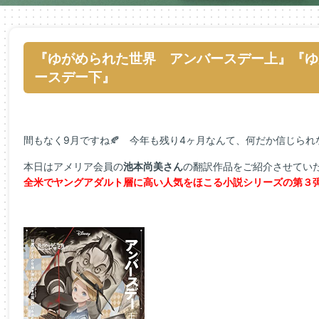
『ゆがめられた世界 アンバースデー上』『ゆ
ースデー下』
間もなく9月ですね🍂 今年も残り4ヶ月なんて、何だか信じられ
本日はアメリア会員の
池本尚美さん
の翻訳作品をご紹介させていた
全米でヤングアダルト層に高い人気をほこる小説シリーズの第３