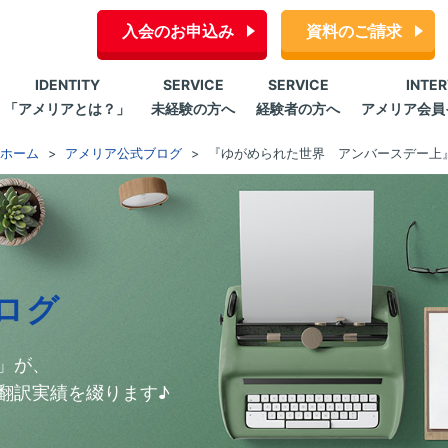
入会のお申込み
資料のご請求
IDENTITY
SERVICE
SERVICE
INTE
「アメリアとは？」
未経験の方へ
経験者の方へ
アメリア会員
ホーム
アメリア公式ブログ
『ゆがめられた世界 アンバースデー上
ログ
」が、
翻訳実績を綴ります♪