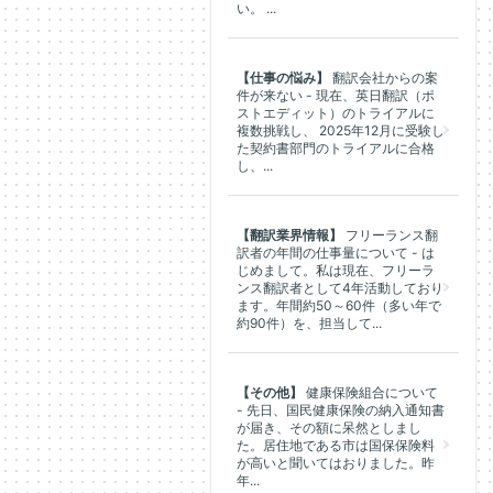
い。 ...
【仕事の悩み】
翻訳会社からの案
件が来ない - 現在、英日翻訳（ポ
ストエディット）のトライアルに
複数挑戦し、 2025年12月に受験し
た契約書部門のトライアルに合格
し、...
【翻訳業界情報】
フリーランス翻
訳者の年間の仕事量について - は
じめまして。私は現在、フリーラ
ンス翻訳者として4年活動しており
ます。年間約50～60件（多い年で
約90件）を、担当して...
【その他】
健康保険組合について
- 先日、国民健康保険の納入通知書
が届き、その額に呆然としまし
た。居住地である市は国保保険料
が高いと聞いてはおりました。昨
年...