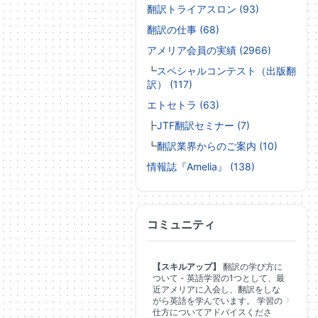
翻訳トライアスロン (93)
翻訳の仕事 (68)
アメリア会員の実績 (2966)
┗
スペシャルコンテスト（出版翻
訳） (117)
エトセトラ (63)
┣
JTF翻訳セミナー (7)
┗
翻訳業界からのご案内 (10)
情報誌『Amelia』 (138)
コミュニティ
【スキルアップ】
翻訳の学び方に
ついて - 英語学習の1つとして、最
近アメリアに入会し、翻訳をしな
がら英語を学んでいます。 学習の
仕方についてアドバイスくださ