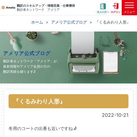
翻訳のスキルアップ・情報収集・仕事獲得
翻訳者ネットワーク アメリア
メニュー
法人の方へ
ログイン
ホーム
アメリア公式ブログ
『くるみわり人形』
アメリア公式ブログ
翻訳者ネットワーク「アメリア」が、
最新情報やアメリア会員の方の
翻訳実績を綴ります♪
『くるみわり人形』
2022-10-21
冬用のコートの出番も近いですね🧦