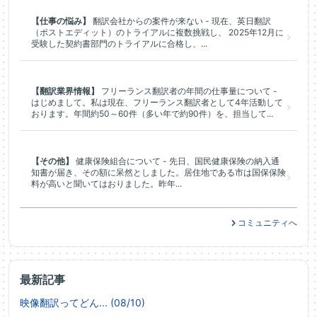
【仕事の悩み】
翻訳会社からの案件が来ない - 現在、英日翻訳
（ポストエディット）のトライアルに複数挑戦し、 2025年12月に
受験した契約書部門のトライアルに合格し、...
【翻訳業界情報】
フリーランス翻訳者の年間の仕事量について -
はじめまして。私は現在、フリーランス翻訳者として4年活動して
おります。年間約50～60件（多い年で約90件）を、担当して...
【その他】
健康保険組合について - 先日、国民健康保険の納入通
知書が届き、その額に呆然としました。居住地である市は国保保険
料が高いと聞いてはおりました。昨年...
コミュニティへ
最新記事
映像翻訳ってどん... (08/10)