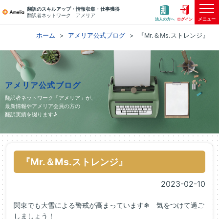
翻訳のスキルアップ・情報収集・仕事獲得
翻訳者ネットワーク アメリア
メニュー
法人の方へ
ログイン
ホーム
アメリア公式ブログ
『Mr.＆Ms.ストレンジ』
アメリア公式ブログ
翻訳者ネットワーク「アメリア」が、
最新情報やアメリア会員の方の
翻訳実績を綴ります♪
『Mr.＆Ms.ストレンジ』
2023-02-10
関東でも大雪による警戒が高まっています❄ 気をつけて過ご
しましょう！