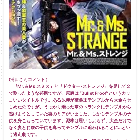
(浦田さんコメント）
『Mr.＆Ms.スミス』と『ドクター･ストレンジ』を足して２
で割ったような邦題ですが、原題は “Bullet Proof”というカッ
コいいタイトルです。ある泥棒が麻薬王テンプルから大金をせ
しめたのですが、うっかり乗った車のトランクにテンプルから
逃げようとしていた妻のミアがいました。しかもテンプルの子
供を身ごもっていています。泥棒は思いもよらず、大金だけで
なく妻とお腹の子供を奪ってテンプルに追われることに…とい
う逃走劇です。