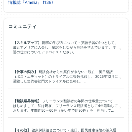
情報誌『Amelia』 (138)
コミュニティ
【スキルアップ】
翻訳の学び方について - 英語学習の1つとして、
最近アメリアに入会し、翻訳をしながら英語を学んでいます。 学
習の仕方についてアドバイスください。 ...
【仕事の悩み】
翻訳会社からの案件が来ない - 現在、英日翻訳
（ポストエディット）のトライアルに複数挑戦し、 2025年12月に
受験した契約書部門のトライアルに合格し、...
【翻訳業界情報】
フリーランス翻訳者の年間の仕事量について -
はじめまして。私は現在、フリーランス翻訳者として4年活動して
おります。年間約50～60件（多い年で約90件）を、担当して...
【その他】
健康保険組合について - 先日、国民健康保険の納入通