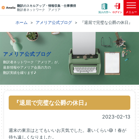
翻訳のスキルアップ・情報収集・仕事獲得
翻訳者ネットワーク アメリア
メニュー
法人の方へ
ログイン
ホーム
アメリア公式ブログ
『退屈で完璧な公爵の休日』
アメリア公式ブログ
翻訳者ネットワーク「アメリア」が、
最新情報やアメリア会員の方の
翻訳実績を綴ります♪
『退屈で完璧な公爵の休日』
2023-02-13
週末の東京はとてもいいお天気でした。暑いくらい😅！春が
待ち遠しくなりました。