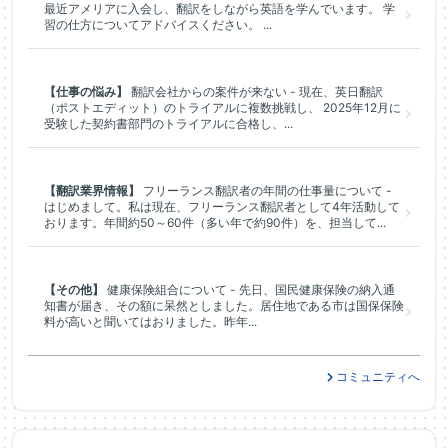
最近アメリアに入会し、翻訳をしながら英語を学んでいます。 学
習の仕方についてアドバイスください。 ...
【仕事の悩み】
翻訳会社からの案件が来ない - 現在、英日翻訳
（ポストエディット）のトライアルに複数挑戦し、 2025年12月に
受験した契約書部門のトライアルに合格し、...
【翻訳業界情報】
フリーランス翻訳者の年間の仕事量について -
はじめまして。私は現在、フリーランス翻訳者として4年活動して
おります。年間約50～60件（多い年で約90件）を、担当して...
【その他】
健康保険組合について - 先日、国民健康保険の納入通
知書が届き、その額に呆然としました。居住地である市は国保保険
料が高いと聞いてはおりました。昨年...
コミュニティへ