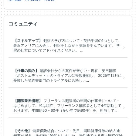
コミュニティ
【スキルアップ】
翻訳の学び方について - 英語学習の1つとして、
最近アメリアに入会し、翻訳をしながら英語を学んでいます。 学
習の仕方についてアドバイスください。 ...
【仕事の悩み】
翻訳会社からの案件が来ない - 現在、英日翻訳
（ポストエディット）のトライアルに複数挑戦し、 2025年12月に
受験した契約書部門のトライアルに合格し、...
【翻訳業界情報】
フリーランス翻訳者の年間の仕事量について -
はじめまして。私は現在、フリーランス翻訳者として4年活動して
おります。年間約50～60件（多い年で約90件）を、担当して...
【その他】
健康保険組合について - 先日、国民健康保険の納入通
知書が届き、その額に呆然としました。居住地である市は国保保険