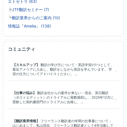
エトセトラ (63)
┣
JTF翻訳セミナー (7)
┗
翻訳業界からのご案内 (10)
情報誌『Amelia』 (138)
コミュニティ
【スキルアップ】
翻訳の学び方について - 英語学習の1つとして、
最近アメリアに入会し、翻訳をしながら英語を学んでいます。 学
習の仕方についてアドバイスください。 ...
【仕事の悩み】
翻訳会社からの案件が来ない - 現在、英日翻訳
（ポストエディット）のトライアルに複数挑戦し、 2025年12月に
受験した契約書部門のトライアルに合格し、...
【翻訳業界情報】
フリーランス翻訳者の年間の仕事量について -
はじめまして。私は現在、フリーランス翻訳者として4年活動して