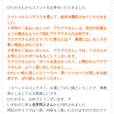
ひたかさんからコメントをお寄せいただきました。
スペシャルコンテストを通じて、絵本を翻訳させていただきま
した。
１作目の『あおいおしりの アナグマさん』は、自分が白黒も
ようか黒白もようかで悩むアナグマさんのお話です。
アナグマさんがたどりついた答えとは？ 最後には、おしりが
青い理由も分かります。
２作目の『あおいボールと アナグマさん』では、イヌさんが
お気に入りのボールをなくしてしまいます。
フクロウさんから「ボールを見なかった？」と聞かれたアナグ
マさんが、よーく思い出してみると……。
かわいい絵と楽しいストーリー、深いメッセージが楽しめる絵
本です。ぜひ読んでみてください。
「スペシャルコンテスト」
を通じてのご縁ということで、事務
局としましても大変嬉しいです。
ひたかさん、おめでとうございます。🎉
いずれのご本も
化学同人さん
から刊行されました。
同社のサイトでは一部、内容をご覧いただけますのでぜひアク