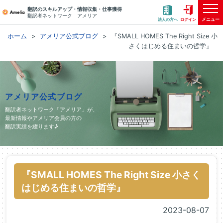
翻訳のスキルアップ・情報収集・仕事獲得
翻訳者ネットワーク アメリア
メニュー
法人の方へ
ログイン
ホーム
アメリア公式ブログ
『SMALL HOMES The Right Size 小
さくはじめる住まいの哲学』
アメリア公式ブログ
翻訳者ネットワーク「アメリア」が、
最新情報やアメリア会員の方の
翻訳実績を綴ります♪
『SMALL HOMES The Right Size 小さく
はじめる住まいの哲学』
2023-08-07