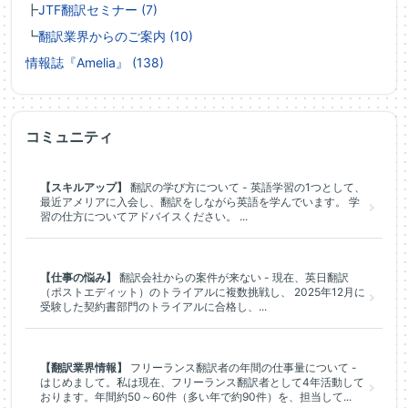
┣
JTF翻訳セミナー (7)
┗
翻訳業界からのご案内 (10)
情報誌『Amelia』 (138)
コミュニティ
【スキルアップ】
翻訳の学び方について - 英語学習の1つとして、
最近アメリアに入会し、翻訳をしながら英語を学んでいます。 学
習の仕方についてアドバイスください。 ...
【仕事の悩み】
翻訳会社からの案件が来ない - 現在、英日翻訳
（ポストエディット）のトライアルに複数挑戦し、 2025年12月に
受験した契約書部門のトライアルに合格し、...
【翻訳業界情報】
フリーランス翻訳者の年間の仕事量について -
はじめまして。私は現在、フリーランス翻訳者として4年活動して
おります。年間約50～60件（多い年で約90件）を、担当して...