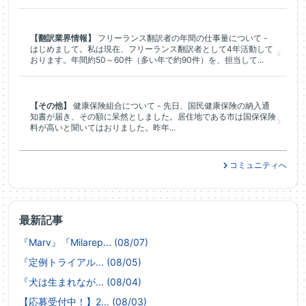
【翻訳業界情報】
フリーランス翻訳者の年間の仕事量について -
はじめまして。私は現在、フリーランス翻訳者として4年活動して
おります。年間約50～60件（多い年で約90件）を、担当して...
【その他】
健康保険組合について - 先日、国民健康保険の納入通
知書が届き、その額に呆然としました。居住地である市は国保保険
料が高いと聞いてはおりました。昨年...
コミュニティへ
最新記事
『Marv』『Milarep... (08/07)
『定例トライアル... (08/05)
『犬は生まれなが... (08/04)
【応募受付中！】2... (08/03)