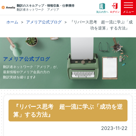
翻訳のスキルアップ・情報収集・仕事獲得
翻訳者ネットワーク アメリア
メニュー
法人の方へ
ログイン
ホーム
アメリア公式ブログ
『リバース思考 超一流に学ぶ「成
功を逆算」する方法』
アメリア公式ブログ
翻訳者ネットワーク「アメリア」が、
最新情報やアメリア会員の方の
翻訳実績を綴ります♪
『リバース思考 超一流に学ぶ「成功を逆
算」する方法』
2023-11-22