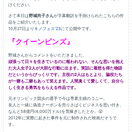
けください。
さて本日は
野城尚子さん
が字幕翻訳を手掛けられたこちらの作
品をご紹介いたします。
10月27日より
キノフェス’23
にて公開中です。
『クイーンピンズ』
野城さんからコメントをいただきました。
頑張って日々を生きているのに報われない、そんな思いを抱え
た大人女子2人が大胆な行動に出ます。実話に着想を得た物語
だというからびっくりです。主役の2人はもとより、脇役たち
が一癖も二癖もあって笑えます。人間臭くて愛しくて、自分ら
しく生きる勇気をもらえる作品です。
元オリンピック競歩の選手で今は専業主婦のコニー。
友人と一緒に偽造クーポンを売りさばくビジネスを思い付き、
なんと58億円(4,000万ドル)を荒稼ぎしたとか。😮
2012年に実際に起きた事件を元に制作された映画だそうで
す。