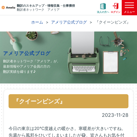
翻訳のスキルアップ・情報収集・仕事獲得
翻訳者ネットワーク アメリア
メニュー
法人の方へ
ログイン
ホーム
アメリア公式ブログ
『クイーンピンズ』
アメリア公式ブログ
翻訳者ネットワーク「アメリア」が、
最新情報やアメリア会員の方の
翻訳実績を綴ります♪
『クイーンピンズ』
2023-11-28
今日の東京は20℃度越えの暖かさ。寒暖差が大きいですね。
先週から風邪をひいてしまいましたが😷、皆さんもお気を付