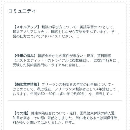
コミュニティ
【スキルアップ】
翻訳の学び方について - 英語学習の1つとして、
最近アメリアに入会し、翻訳をしながら英語を学んでいます。 学
習の仕方についてアドバイスください。 ...
【仕事の悩み】
翻訳会社からの案件が来ない - 現在、英日翻訳
（ポストエディット）のトライアルに複数挑戦し、 2025年12月に
受験した契約書部門のトライアルに合格し、...
【翻訳業界情報】
フリーランス翻訳者の年間の仕事量について -
はじめまして。私は現在、フリーランス翻訳者として4年活動して
おります。年間約50～60件（多い年で約90件）を、担当して...
【その他】
健康保険組合について - 先日、国民健康保険の納入通
知書が届き、その額に呆然としました。居住地である市は国保保険
料が高いと聞いてはおりました。昨年...