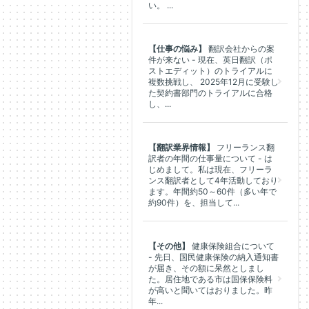
い。 ...
【仕事の悩み】
翻訳会社からの案
件が来ない - 現在、英日翻訳（ポ
ストエディット）のトライアルに
複数挑戦し、 2025年12月に受験し
た契約書部門のトライアルに合格
し、...
【翻訳業界情報】
フリーランス翻
訳者の年間の仕事量について - は
じめまして。私は現在、フリーラ
ンス翻訳者として4年活動しており
ます。年間約50～60件（多い年で
約90件）を、担当して...
【その他】
健康保険組合について
- 先日、国民健康保険の納入通知書
が届き、その額に呆然としまし
た。居住地である市は国保保険料
が高いと聞いてはおりました。昨
年...