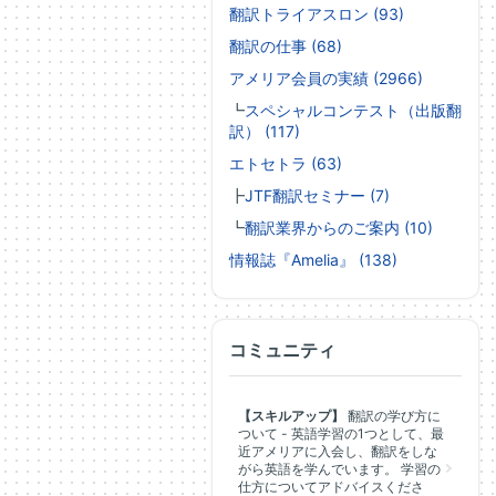
翻訳トライアスロン (93)
翻訳の仕事 (68)
アメリア会員の実績 (2966)
┗
スペシャルコンテスト（出版翻
訳） (117)
エトセトラ (63)
┣
JTF翻訳セミナー (7)
┗
翻訳業界からのご案内 (10)
情報誌『Amelia』 (138)
コミュニティ
【スキルアップ】
翻訳の学び方に
ついて - 英語学習の1つとして、最
近アメリアに入会し、翻訳をしな
がら英語を学んでいます。 学習の
仕方についてアドバイスくださ