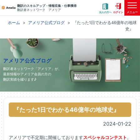
翻訳のスキルアップ・情報収集・仕事獲得
翻訳者ネットワーク アメリア
メニュー
法人の方へ
ログイン
ホーム
アメリア公式ブログ
『たった1日でわかる46億年の地球
史』
アメリア公式ブログ
翻訳者ネットワーク「アメリア」が、
最新情報やアメリア会員の方の
翻訳実績を綴ります♪
『たった1日でわかる46億年の地球史』
2024-01-22
アメリアで不定期に開催しております
スペシャルコンテスト
。