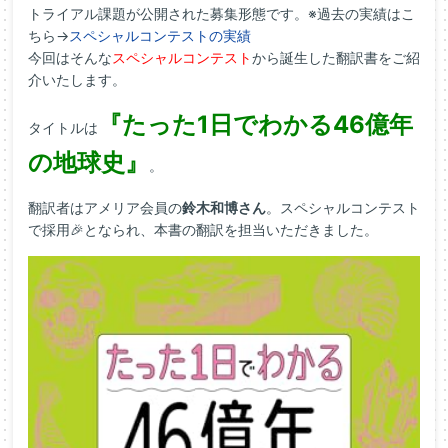
トライアル課題が公開された募集形態です。※過去の実績はこ
ちら→
スペシャルコンテストの実績
今回はそんな
スペシャルコンテスト
から誕生した翻訳書をご紹
介いたします。
『たった1日でわかる46億年
タイトルは
の地球史』
。
翻訳者はアメリア会員の
鈴木和博さん
。スペシャルコンテスト
で採用🎉となられ、本書の翻訳を担当いただきました。