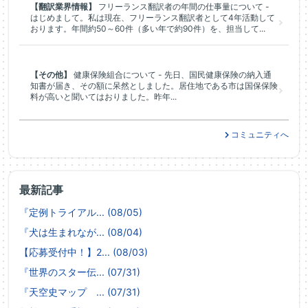
【翻訳業界情報】
フリーランス翻訳者の年間の仕事量について -
はじめまして。私は現在、フリーランス翻訳者として4年活動して
おります。年間約50～60件（多い年で約90件）を、担当して...
【その他】
健康保険組合について - 先日、国民健康保険の納入通
知書が届き、その額に呆然としました。居住地である市は国保保険
料が高いと聞いてはおりました。昨年...
コミュニティへ
最新記事
『定例トライアル... (08/05)
『犬は生まれなが... (08/04)
【応募受付中！】2... (08/03)
『世界のスター伝... (07/31)
『天空史マップ ... (07/31)