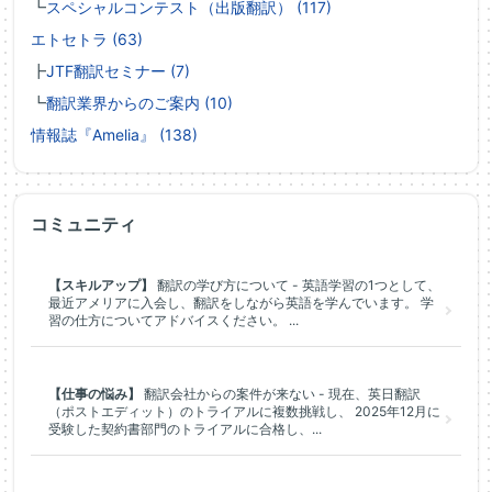
┗
スペシャルコンテスト（出版翻訳） (117)
エトセトラ (63)
┣
JTF翻訳セミナー (7)
┗
翻訳業界からのご案内 (10)
情報誌『Amelia』 (138)
コミュニティ
【スキルアップ】
翻訳の学び方について - 英語学習の1つとして、
最近アメリアに入会し、翻訳をしながら英語を学んでいます。 学
習の仕方についてアドバイスください。 ...
【仕事の悩み】
翻訳会社からの案件が来ない - 現在、英日翻訳
（ポストエディット）のトライアルに複数挑戦し、 2025年12月に
受験した契約書部門のトライアルに合格し、...