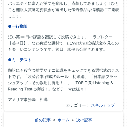
バラエティに富んだ英文を翻訳し、応募してみましょう！ひと
こと翻訳大賞選定委員会が選出した優秀作品は情報誌にて発表
します。
●一行翻訳
短い英⇔日の課題を翻訳して投稿できます。「ラブレター
【英→日】」など身近な題材で、ほかの方の投稿訳文を見るの
も楽しいコンテンツです。後日、訳例も公開されます。
●ミニテスト
翻訳にも役立つ雑学やミニ知識をチェックできる選択式のテス
トです。「吹替台本 作成のルール 初級編」 「日本語ブラッ
シュアップ～その誤用に御用！～」「TOEIC(R)Listening &
Reading Testに挑戦！」などテーマは様々！
アメリア事務局 相澤
カテゴリー：
スキルアップ
前の記事
«
ホーム
»
次の記事