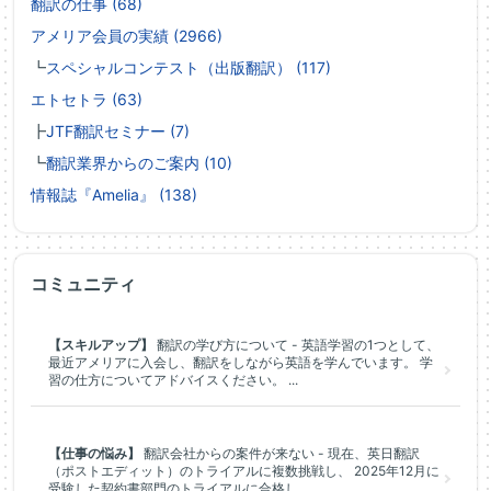
翻訳の仕事 (68)
アメリア会員の実績 (2966)
┗
スペシャルコンテスト（出版翻訳） (117)
エトセトラ (63)
┣
JTF翻訳セミナー (7)
┗
翻訳業界からのご案内 (10)
情報誌『Amelia』 (138)
コミュニティ
【スキルアップ】
翻訳の学び方について - 英語学習の1つとして、
最近アメリアに入会し、翻訳をしながら英語を学んでいます。 学
習の仕方についてアドバイスください。 ...
【仕事の悩み】
翻訳会社からの案件が来ない - 現在、英日翻訳
（ポストエディット）のトライアルに複数挑戦し、 2025年12月に
受験した契約書部門のトライアルに合格し、...