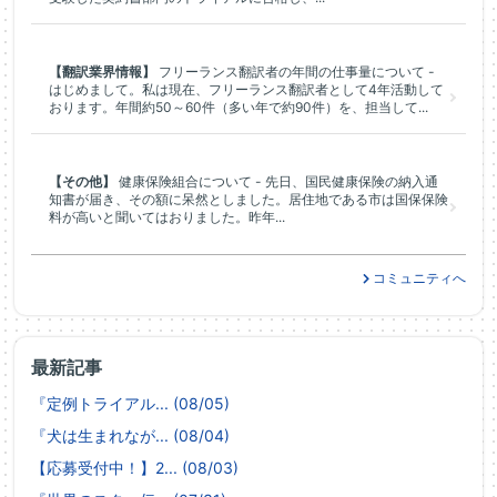
【翻訳業界情報】
フリーランス翻訳者の年間の仕事量について -
はじめまして。私は現在、フリーランス翻訳者として4年活動して
おります。年間約50～60件（多い年で約90件）を、担当して...
【その他】
健康保険組合について - 先日、国民健康保険の納入通
知書が届き、その額に呆然としました。居住地である市は国保保険
料が高いと聞いてはおりました。昨年...
コミュニティへ
最新記事
『定例トライアル... (08/05)
『犬は生まれなが... (08/04)
【応募受付中！】2... (08/03)