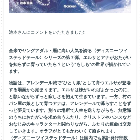
池本さんにコメントをいただきました❗
全米でヤングアダルト層に高い人気を誇る〈ディズニー ツイ
ステッドテール〉シリーズの第７弾。エルサとアナがおたがい
を知らずに育っていたら？という“もしも”の世界が描かれてい
ます。
物語は、アレンデール城で“ひとり娘”として育つエルサが登場
する場面から始まります。エルサは妹がいればよかったのに、
と願いながらずっと寂しさを抱えて生きています。一方、村の
パン屋の娘として育つアナは、アレンデールで暮らすことをず
っと夢見ています。別々の場所で人生を送りながらも、無意識
のうちにおたがいを求め合うふたり。クリストフやハンスなど
おなじみのキャラクターと関わりながら、ふたりの運命は交差
していきます。オラフがとてもかわいくて癒されます。
〈ディズニー ツイステッドテール〉は国内でも累計発行部数