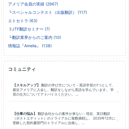
アメリア会員の実績 (2967)
┗
スペシャルコンテスト（出版翻訳） (117)
エトセトラ (63)
┣
JTF翻訳セミナー (7)
┗
翻訳業界からのご案内 (10)
情報誌『Amelia』 (138)
コミュニティ
【スキルアップ】
翻訳の学び方について - 英語学習の1つとして、
最近アメリアに入会し、翻訳をしながら英語を学んでいます。 学
習の仕方についてアドバイスください。 ...
【仕事の悩み】
翻訳会社からの案件が来ない - 現在、英日翻訳
（ポストエディット）のトライアルに複数挑戦し、 2025年12月に
受験した契約書部門のトライアルに合格し、...