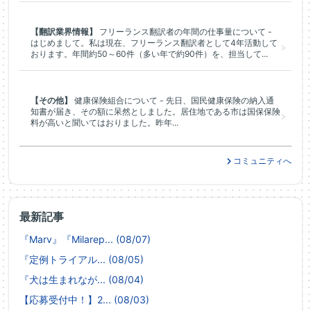
【翻訳業界情報】
フリーランス翻訳者の年間の仕事量について -
はじめまして。私は現在、フリーランス翻訳者として4年活動して
おります。年間約50～60件（多い年で約90件）を、担当して...
【その他】
健康保険組合について - 先日、国民健康保険の納入通
知書が届き、その額に呆然としました。居住地である市は国保保険
料が高いと聞いてはおりました。昨年...
コミュニティへ
最新記事
『Marv』『Milarep... (08/07)
『定例トライアル... (08/05)
『犬は生まれなが... (08/04)
【応募受付中！】2... (08/03)