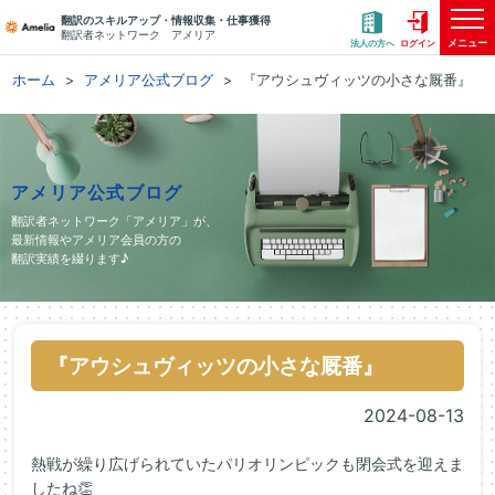
翻訳のスキルアップ・情報収集・仕事獲得
翻訳者ネットワーク アメリア
メニュー
法人の方へ
ログイン
ホーム
アメリア公式ブログ
『アウシュヴィッツの小さな厩番』
アメリア公式ブログ
翻訳者ネットワーク「アメリア」が、
最新情報やアメリア会員の方の
翻訳実績を綴ります♪
『アウシュヴィッツの小さな厩番』
2024-08-13
熱戦が繰り広げられていたパリオリンピックも閉会式を迎えま
したね👏