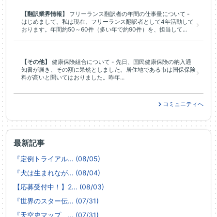
【翻訳業界情報】
フリーランス翻訳者の年間の仕事量について -
はじめまして。私は現在、フリーランス翻訳者として4年活動して
おります。年間約50～60件（多い年で約90件）を、担当して...
【その他】
健康保険組合について - 先日、国民健康保険の納入通
知書が届き、その額に呆然としました。居住地である市は国保保険
料が高いと聞いてはおりました。昨年...
コミュニティへ
最新記事
『定例トライアル... (08/05)
『犬は生まれなが... (08/04)
【応募受付中！】2... (08/03)
『世界のスター伝... (07/31)
『天空史マップ ... (07/31)