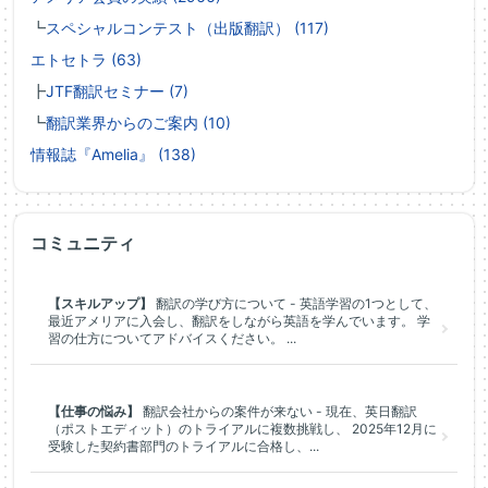
┗
スペシャルコンテスト（出版翻訳） (117)
エトセトラ (63)
┣
JTF翻訳セミナー (7)
┗
翻訳業界からのご案内 (10)
情報誌『Amelia』 (138)
コミュニティ
【スキルアップ】
翻訳の学び方について - 英語学習の1つとして、
最近アメリアに入会し、翻訳をしながら英語を学んでいます。 学
習の仕方についてアドバイスください。 ...
【仕事の悩み】
翻訳会社からの案件が来ない - 現在、英日翻訳
（ポストエディット）のトライアルに複数挑戦し、 2025年12月に
受験した契約書部門のトライアルに合格し、...