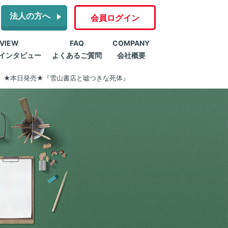
法人の方へ
会員ログイン
RVIEW
FAQ
COMPANY
インタビュー
よくあるご質問
会社概要
★本日発売★『雪山書店と嘘つきな死体』