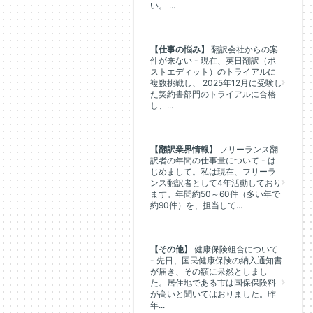
い。 ...
【仕事の悩み】
翻訳会社からの案
件が来ない - 現在、英日翻訳（ポ
ストエディット）のトライアルに
複数挑戦し、 2025年12月に受験し
た契約書部門のトライアルに合格
し、...
【翻訳業界情報】
フリーランス翻
訳者の年間の仕事量について - は
じめまして。私は現在、フリーラ
ンス翻訳者として4年活動しており
ます。年間約50～60件（多い年で
約90件）を、担当して...
【その他】
健康保険組合について
- 先日、国民健康保険の納入通知書
が届き、その額に呆然としまし
た。居住地である市は国保保険料
が高いと聞いてはおりました。昨
年...