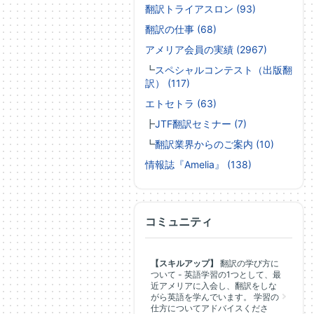
翻訳トライアスロン (93)
翻訳の仕事 (68)
アメリア会員の実績 (2967)
┗
スペシャルコンテスト（出版翻
訳） (117)
エトセトラ (63)
┣
JTF翻訳セミナー (7)
┗
翻訳業界からのご案内 (10)
情報誌『Amelia』 (138)
コミュニティ
【スキルアップ】
翻訳の学び方に
ついて - 英語学習の1つとして、最
近アメリアに入会し、翻訳をしな
がら英語を学んでいます。 学習の
仕方についてアドバイスくださ