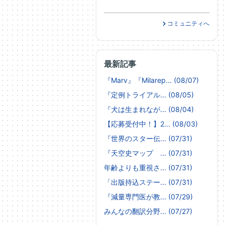
コミュニティへ
最新記事
『Marv』『Milarep... (08/07)
『定例トライアル... (08/05)
『犬は生まれなが... (08/04)
【応募受付中！】2... (08/03)
『世界のスター伝... (07/31)
『天空史マップ ... (07/31)
年齢よりも重視さ... (07/31)
「出版持込ステー... (07/31)
『減量専門医が教... (07/29)
みんなの翻訳分野... (07/27)