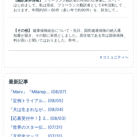
【翻訳業界情報】
フリーランス翻訳者の年間の仕事量について -
はじめまして。私は現在、フリーランス翻訳者として4年活動して
おります。年間約50～60件（多い年で約90件）を、担当して...
【その他】
健康保険組合について - 先日、国民健康保険の納入通
知書が届き、その額に呆然としました。居住地である市は国保保険
料が高いと聞いてはおりました。昨年...
コミュニティへ
最新記事
『Marv』『Milarep... (08/07)
『定例トライアル... (08/05)
『犬は生まれなが... (08/04)
【応募受付中！】2... (08/03)
『世界のスター伝... (07/31)
『天空史マップ ... (07/31)