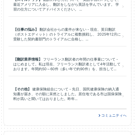
最近アメリアに入会し、翻訳をしながら英語を学んでいます。 学
習の仕方についてアドバイスください。 ...
【仕事の悩み】
翻訳会社からの案件が来ない - 現在、英日翻訳
（ポストエディット）のトライアルに複数挑戦し、 2025年12月に
受験した契約書部門のトライアルに合格し、...
【翻訳業界情報】
フリーランス翻訳者の年間の仕事量について -
はじめまして。私は現在、フリーランス翻訳者として4年活動して
おります。年間約50～60件（多い年で約90件）を、担当して...
【その他】
健康保険組合について - 先日、国民健康保険の納入通
知書が届き、その額に呆然としました。居住地である市は国保保険
料が高いと聞いてはおりました。昨年...
コミュニティへ