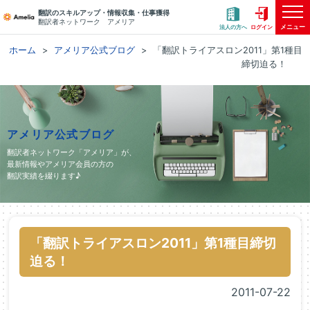
翻訳のスキルアップ・情報収集・仕事獲得
翻訳者ネットワーク アメリア
メニュー
法人の方へ
ログイン
ホーム
アメリア公式ブログ
「翻訳トライアスロン2011」第1種目
締切迫る！
アメリア公式ブログ
翻訳者ネットワーク「アメリア」が、
最新情報やアメリア会員の方の
翻訳実績を綴ります♪
「翻訳トライアスロン2011」第1種目締切
迫る！
2011-07-22