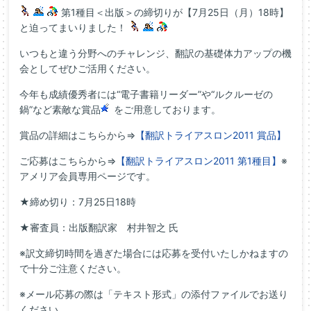
第1種目＜出版＞の締切りが【7月25日（月）18時】
と迫ってまいりました！
いつもと違う分野へのチャレンジ、翻訳の基礎体力アップの機
会としてぜひご活用ください。
今年も成績優秀者には“電子書籍リーダー”や“ルクルーゼの
鍋”など素敵な賞品
をご用意しております。
賞品の詳細はこちらから⇒
【翻訳トライアスロン2011 賞品】
ご応募はこちらから⇒
【翻訳トライアスロン2011 第1種目】
※
アメリア会員専用ページです。
★締め切り：7月25日18時
★審査員：出版翻訳家 村井智之 氏
※訳文締切時間を過ぎた場合には応募を受付いたしかねますの
で十分ご注意ください。
※メール応募の際は「テキスト形式」の添付ファイルでお送り
ください。