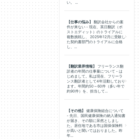
い。 ...
【仕事の悩み】
翻訳会社からの案
件が来ない - 現在、英日翻訳（ポ
ストエディット）のトライアルに
複数挑戦し、 2025年12月に受験し
た契約書部門のトライアルに合格
し、...
【翻訳業界情報】
フリーランス翻
訳者の年間の仕事量について - は
じめまして。私は現在、フリーラ
ンス翻訳者として4年活動しており
ます。年間約50～60件（多い年で
約90件）を、担当して...
【その他】
健康保険組合について
- 先日、国民健康保険の納入通知書
が届き、その額に呆然としまし
た。居住地である市は国保保険料
が高いと聞いてはおりました。昨
年...