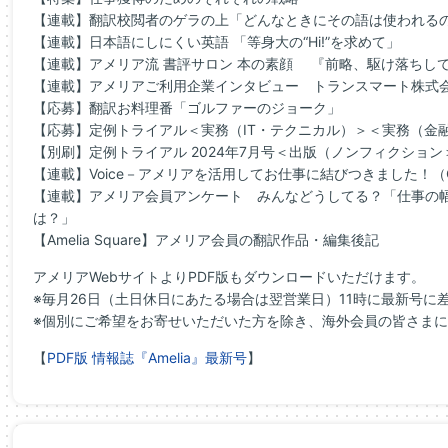
【連載】翻訳校閲者のゲラの上「どんなときにその語は使われる
【連載】日本語にしにくい英語 「等身大の“Hi!”を求めて」
【連載】アメリア流 書評サロン 本の素顔 『前略、駆け落ちし
【連載】アメリアご利用企業インタビュー トランスマート株式
【応募】翻訳お料理番「ゴルファーのジョーク」
【応募】定例トライアル＜実務（IT・テクニカル）＞＜実務（金
【別刷】定例トライアル 2024年7月号＜出版（ノンフィクショ
【連載】Voice－アメリアを活用してお仕事に結びつきました！（O
【連載】アメリア会員アンケート みんなどうしてる？「仕事の
は？」
【Amelia Square】アメリア会員の翻訳作品・編集後記
アメリアWebサイトよりPDF版もダウンロードいただけます。
※毎月26日（土日休日にあたる場合は翌営業日）11時に最新号に
※個別にご希望をお寄せいただいた方を除き、
海外会員の皆さまに
【
PDF版 情報誌『Amelia』最新号
】