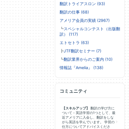
翻訳トライアスロン (93)
翻訳の仕事 (68)
アメリア会員の実績 (2967)
┗
スペシャルコンテスト（出版翻
訳） (117)
エトセトラ (63)
┣
JTF翻訳セミナー (7)
┗
翻訳業界からのご案内 (10)
情報誌『Amelia』 (138)
コミュニティ
【スキルアップ】
翻訳の学び方に
ついて - 英語学習の1つとして、最
近アメリアに入会し、翻訳をしな
がら英語を学んでいます。 学習の
仕方についてアドバイスくださ