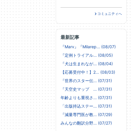
コミュニティへ
最新記事
『Marv』『Milarep... (08/07)
『定例トライアル... (08/05)
『犬は生まれなが... (08/04)
【応募受付中！】2... (08/03)
『世界のスター伝... (07/31)
『天空史マップ ... (07/31)
年齢よりも重視さ... (07/31)
「出版持込ステー... (07/31)
『減量専門医が教... (07/29)
みんなの翻訳分野... (07/27)