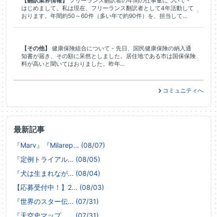
【翻訳業界情報】
フリーランス翻訳者の年間の仕事量について -
はじめまして。私は現在、フリーランス翻訳者として4年活動して
おります。年間約50～60件（多い年で約90件）を、担当して...
【その他】
健康保険組合について - 先日、国民健康保険の納入通
知書が届き、その額に呆然としました。居住地である市は国保保険
料が高いと聞いてはおりました。昨年...
コミュニティへ
最新記事
『Marv』『Milarep... (08/07)
『定例トライアル... (08/05)
『犬は生まれなが... (08/04)
【応募受付中！】2... (08/03)
『世界のスター伝... (07/31)
『天空史マップ ... (07/31)