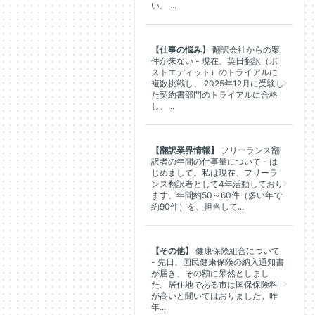
い。 ...
【仕事の悩み】
翻訳会社からの案
件が来ない - 現在、英日翻訳（ポ
ストエディット）のトライアルに
複数挑戦し、 2025年12月に受験し
た契約書部門のトライアルに合格
し、...
【翻訳業界情報】
フリーランス翻
訳者の年間の仕事量について - は
じめまして。私は現在、フリーラ
ンス翻訳者として4年活動しており
ます。年間約50～60件（多い年で
約90件）を、担当して...
【その他】
健康保険組合について
- 先日、国民健康保険の納入通知書
が届き、その額に呆然としまし
た。居住地である市は国保保険料
が高いと聞いてはおりました。昨
年...