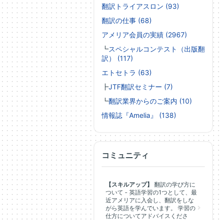
翻訳トライアスロン (93)
翻訳の仕事 (68)
アメリア会員の実績 (2967)
┗
スペシャルコンテスト（出版翻
訳） (117)
エトセトラ (63)
┣
JTF翻訳セミナー (7)
┗
翻訳業界からのご案内 (10)
情報誌『Amelia』 (138)
コミュニティ
【スキルアップ】
翻訳の学び方に
ついて - 英語学習の1つとして、最
近アメリアに入会し、翻訳をしな
がら英語を学んでいます。 学習の
仕方についてアドバイスくださ