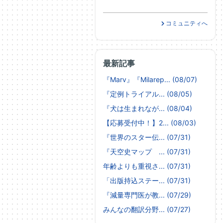
コミュニティへ
最新記事
『Marv』『Milarep... (08/07)
『定例トライアル... (08/05)
『犬は生まれなが... (08/04)
【応募受付中！】2... (08/03)
『世界のスター伝... (07/31)
『天空史マップ ... (07/31)
年齢よりも重視さ... (07/31)
「出版持込ステー... (07/31)
『減量専門医が教... (07/29)
みんなの翻訳分野... (07/27)