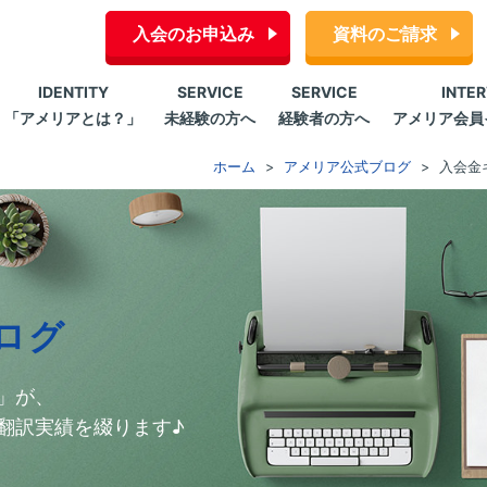
入会のお申込み
資料のご請求
IDENTITY
SERVICE
SERVICE
INTE
「アメリアとは？」
未経験の方へ
経験者の方へ
アメリア会員
ホーム
アメリア公式ブログ
入会金
ログ
」が、
翻訳実績を綴ります♪