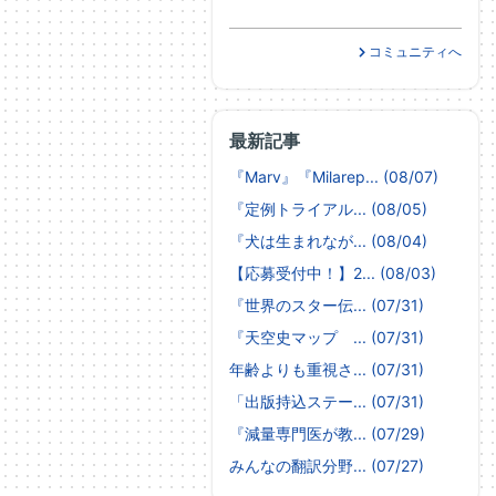
コミュニティへ
最新記事
『Marv』『Milarep... (08/07)
『定例トライアル... (08/05)
『犬は生まれなが... (08/04)
【応募受付中！】2... (08/03)
『世界のスター伝... (07/31)
『天空史マップ ... (07/31)
年齢よりも重視さ... (07/31)
「出版持込ステー... (07/31)
『減量専門医が教... (07/29)
みんなの翻訳分野... (07/27)