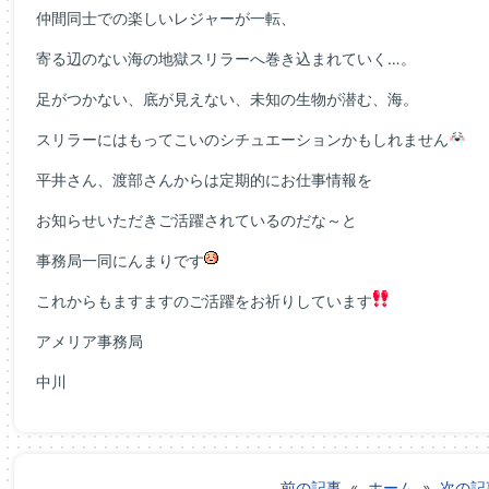
仲間同士での楽しいレジャーが一転、
寄る辺のない海の地獄スリラーへ巻き込まれていく…。
足がつかない、底が見えない、未知の生物が潜む、海。
スリラーにはもってこいのシチュエーションかもしれません
平井さん、渡部さんからは定期的にお仕事情報を
お知らせいただきご活躍されているのだな～と
事務局一同にんまりです
これからもますますのご活躍をお祈りしています
アメリア事務局
中川
前の記事
«
ホーム
»
次の記