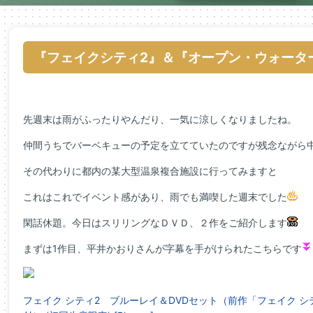
『フェイクシティ2』＆『オープン・ウォータ
先週末は雨がふったりやんだり、一気に涼しくなりましたね。
仲間うちでバーベキューの予定を立てていたのですが残念ながら
その代わりに都内の某大型温泉複合施設に行ってみますと
これはこれでイベント感があり、雨でも満喫した週末でした
閑話休題。今日はスリリングなＤＶＤ、２作をご紹介します
まずは1作目、平井かおりさんが字幕を手がけられたこちらです
フェイク シティ2 ブルーレイ＆DVDセット（前作「フェイク 