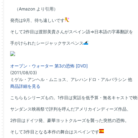
（Amazon より引用）
発売は9月、待ち遠しいです
そして2作目は渡部美貴さんがスペイン語⇒日本語の字幕翻訳を
手がけられたシージャックサスペンス
オープン・ウォーター 第3の恐怖 [DVD]
(2011/08/03)
ミゲル・アンヘル・ムニョス、アレハンドロ・アルバラシン 他
商品詳細を見る
こちらもシリーズもの。1作目は実話を低予算・無名キャストで映
サンダンス映画祭で評判を呼んだアメリカインディーズ作品、
2作目はドイツ発、豪華ヨットクルーズを襲った突然の恐怖。
そして3作目となる本作の舞台はスペインです