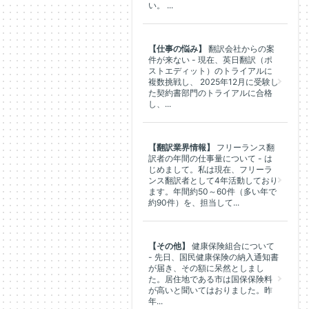
い。 ...
【仕事の悩み】
翻訳会社からの案
件が来ない - 現在、英日翻訳（ポ
ストエディット）のトライアルに
複数挑戦し、 2025年12月に受験し
た契約書部門のトライアルに合格
し、...
【翻訳業界情報】
フリーランス翻
訳者の年間の仕事量について - は
じめまして。私は現在、フリーラ
ンス翻訳者として4年活動しており
ます。年間約50～60件（多い年で
約90件）を、担当して...
【その他】
健康保険組合について
- 先日、国民健康保険の納入通知書
が届き、その額に呆然としまし
た。居住地である市は国保保険料
が高いと聞いてはおりました。昨
年...