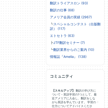
翻訳トライアスロン (93)
翻訳の仕事 (68)
アメリア会員の実績 (2967)
┗
スペシャルコンテスト（出版翻
訳） (117)
エトセトラ (63)
┣
JTF翻訳セミナー (7)
┗
翻訳業界からのご案内 (10)
情報誌『Amelia』 (138)
コミュニティ
【スキルアップ】
翻訳の学び方に
ついて - 英語学習の1つとして、最
近アメリアに入会し、翻訳をしな
がら英語を学んでいます。 学習の
仕方についてアドバイスくださ