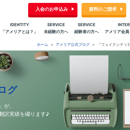
入会のお申込み
資料のご請求
IDENTITY
SERVICE
SERVICE
INTE
「アメリアとは？」
未経験の方へ
経験者の方へ
アメリア会員
ホーム
アメリア公式ブログ
『フェイクシティ
ログ
」が、
翻訳実績を綴ります♪