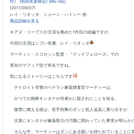
付） (初回生産限定) [Blu-ray]
(2011/09/07)
レイ・リオッタ、ショーン・ハトシー 他
商品詳細を見る
キアヌ・リーブスが主演を務めた1作目の続編ですが、
今回の主演はシブい名優、レイ・リオッタ
マーティン・スコセッシ監督・『グッドフェローズ』での
実在のマフィア役で有名ですね。
気になるストーリーはこちらです
デトロイト市警のベテラン麻薬捜査官マーティーは、
かつての相棒キンタナが何者かに殺されたことを知る。
復讐に燃える彼は、若手刑事のダンと犯人追及に乗り出すが、
次第にキンタナが麻薬取引の汚職に関わっていた事実が明らか
そんな中、マーティーはダンにある疑いを持たれていることに気