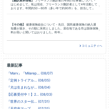
【翻訳業界情報】
フリーランス翻訳者の年間の仕事量について -
はじめまして。私は現在、フリーランス翻訳者として4年活動して
おります。年間約50～60件（多い年で約90件）を、担当して...
【その他】
健康保険組合について - 先日、国民健康保険の納入通
知書が届き、その額に呆然としました。居住地である市は国保保険
料が高いと聞いてはおりました。昨年...
コミュニティへ
最新記事
『Marv』『Milarep... (08/07)
『定例トライアル... (08/05)
『犬は生まれなが... (08/04)
【応募受付中！】2... (08/03)
『世界のスター伝... (07/31)
『天空史マップ ... (07/31)