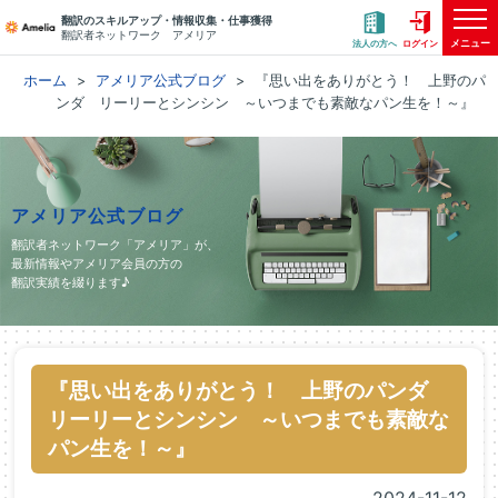
翻訳のスキルアップ・情報収集・仕事獲得
翻訳者ネットワーク アメリア
メニュー
法人の方へ
ログイン
ホーム
アメリア公式ブログ
『思い出をありがとう！ 上野のパ
ンダ リーリーとシンシン ～いつまでも素敵なパン生を！～』
アメリア公式ブログ
翻訳者ネットワーク「アメリア」が、
最新情報やアメリア会員の方の
翻訳実績を綴ります♪
『思い出をありがとう！ 上野のパンダ
リーリーとシンシン ～いつまでも素敵な
パン生を！～』