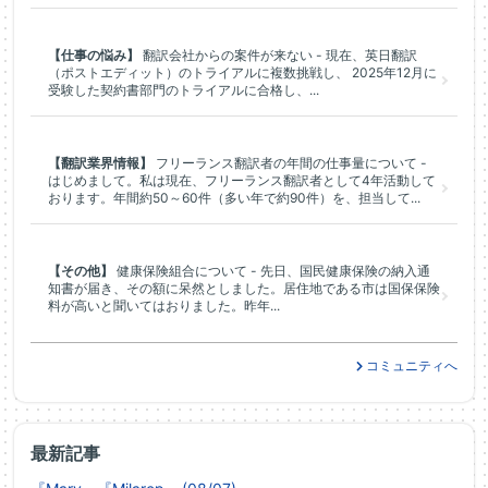
【仕事の悩み】
翻訳会社からの案件が来ない - 現在、英日翻訳
（ポストエディット）のトライアルに複数挑戦し、 2025年12月に
受験した契約書部門のトライアルに合格し、...
【翻訳業界情報】
フリーランス翻訳者の年間の仕事量について -
はじめまして。私は現在、フリーランス翻訳者として4年活動して
おります。年間約50～60件（多い年で約90件）を、担当して...
【その他】
健康保険組合について - 先日、国民健康保険の納入通
知書が届き、その額に呆然としました。居住地である市は国保保険
料が高いと聞いてはおりました。昨年...
コミュニティへ
最新記事