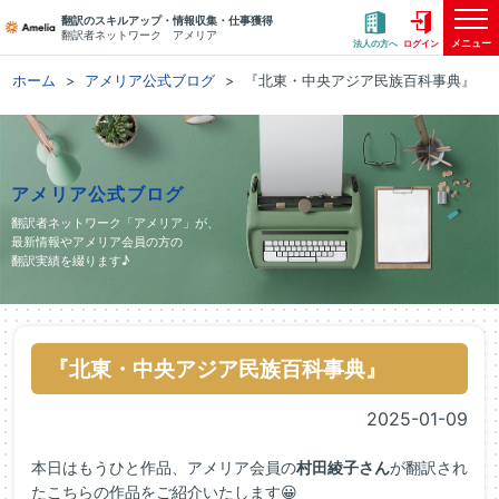
翻訳のスキルアップ・情報収集・仕事獲得
翻訳者ネットワーク アメリア
メニュー
法人の方へ
ログイン
ホーム
アメリア公式ブログ
『北東・中央アジア民族百科事典』
アメリア公式ブログ
翻訳者ネットワーク「アメリア」が、
最新情報やアメリア会員の方の
翻訳実績を綴ります♪
『北東・中央アジア民族百科事典』
2025-01-09
本日はもうひと作品、アメリア会員の
村田綾子さん
が翻訳され
たこちらの作品をご紹介いたします😀