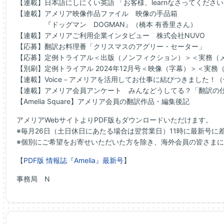
【連載】日本語にしにくい英語 「お客様、learnなさってくださ
【連載】アメリア映像作品ファイル 映像の手品箱
『ドッグマン DOGMAN』（橋本 有香里さん）
【連載】アメリアご利用企業インタビュー 株式会社NUVO
【応募】翻訳お料理番「クリスマスのアグリー・セーター」
【応募】定例トライアル＜出版（ノンフィクション）＞＜実務（
【別刷】定例トライアル 2024年12月号＜映像（字幕）＞＜実
【連載】Voice－アメリアを活用してお仕事に結びつきました！（
【連載】アメリア会員アンケート みんなどうしてる？「翻訳の
【Amelia Square】アメリア会員の翻訳作品・編集後記
アメリアWebサイトよりPDF版もダウンロードいただけます。
※毎月26日（土日休日にあたる場合は翌営業日）11時に最新号に
※個別にご希望をお寄せいただいた方を除き、
海外会員の皆さまに
【
PDF版 情報誌『Amelia』最新号
】
事務局 N