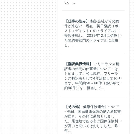
い。 ...
【仕事の悩み】
翻訳会社からの案
件が来ない - 現在、英日翻訳（ポ
ストエディット）のトライアルに
複数挑戦し、 2025年12月に受験し
た契約書部門のトライアルに合格
し、...
【翻訳業界情報】
フリーランス翻
訳者の年間の仕事量について - は
じめまして。私は現在、フリーラ
ンス翻訳者として4年活動しており
ます。年間約50～60件（多い年で
約90件）を、担当して...
【その他】
健康保険組合について
- 先日、国民健康保険の納入通知書
が届き、その額に呆然としまし
た。居住地である市は国保保険料
が高いと聞いてはおりました。昨
年...