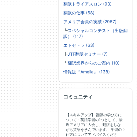
翻訳トライアスロン (93)
翻訳の仕事 (68)
アメリア会員の実績 (2967)
┗
スペシャルコンテスト（出版翻
訳） (117)
エトセトラ (63)
┣
JTF翻訳セミナー (7)
┗
翻訳業界からのご案内 (10)
情報誌『Amelia』 (138)
コミュニティ
【スキルアップ】
翻訳の学び方に
ついて - 英語学習の1つとして、最
近アメリアに入会し、翻訳をしな
がら英語を学んでいます。 学習の
仕方についてアドバイスくださ