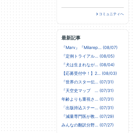
コミュニティへ
最新記事
『Marv』『Milarep... (08/07)
『定例トライアル... (08/05)
『犬は生まれなが... (08/04)
【応募受付中！】2... (08/03)
『世界のスター伝... (07/31)
『天空史マップ ... (07/31)
年齢よりも重視さ... (07/31)
「出版持込ステー... (07/31)
『減量専門医が教... (07/29)
みんなの翻訳分野... (07/27)