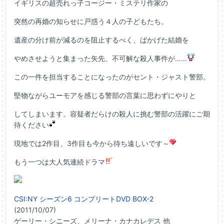
イギリスの超売れっ子コージー・ミステリ作家の
突然の再婚の知らせに戸惑う４人の子どもたち。
遺産の分け前が減るのを阻止するべく、ばかげた結婚を
やめさせようと集まった矢先、不可解な殺人事件が……
この一件を担当することになったのがセント・ジャスト警部。
堅物ながらユーモアを感じる警部の言葉に思わずにやりと
してしまいます。容疑者だらけの殺人に挑む警部の活躍にご期
待ください
現地では2作目、3作目も今から待ち遠しいです～
もう一つは大人気連続ドラマ
CSI:NY シーズン6 コンプリートDVD BOX-2
(2011/10/07)
ゲーリー・シニーズ、メリーナ・カナカレデス 他