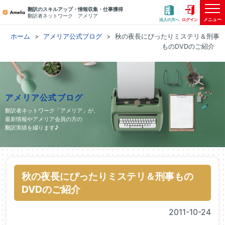
翻訳のスキルアップ・情報収集・仕事獲得
翻訳者ネットワーク アメリア
メニュー
法人の方へ
ログイン
ホーム
アメリア公式ブログ
秋の夜長にぴったりミステリ＆刑事
ものDVDのご紹介
アメリア公式ブログ
翻訳者ネットワーク「アメリア」が、
最新情報やアメリア会員の方の
翻訳実績を綴ります♪
秋の夜長にぴったりミステリ＆刑事もの
DVDのご紹介
2011-10-24