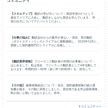
コミュニティ
【スキルアップ】
翻訳の学び方について - 英語学習の1つとして、
最近アメリアに入会し、翻訳をしながら英語を学んでいます。 学
習の仕方についてアドバイスください。 ...
【仕事の悩み】
翻訳会社からの案件が来ない - 現在、英日翻訳
（ポストエディット）のトライアルに複数挑戦し、 2025年12月に
受験した契約書部門のトライアルに合格し、...
【翻訳業界情報】
フリーランス翻訳者の年間の仕事量について -
はじめまして。私は現在、フリーランス翻訳者として4年活動して
おります。年間約50～60件（多い年で約90件）を、担当して...
【その他】
健康保険組合について - 先日、国民健康保険の納入通
知書が届き、その額に呆然としました。居住地である市は国保保険
料が高いと聞いてはおりました。昨年...
コミュニティへ