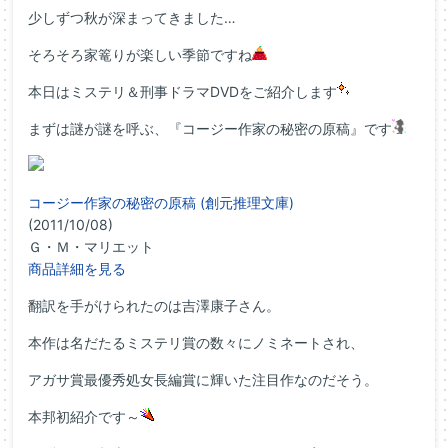
少しずつ秋が深まってきました…
そろそろ家篭りが楽しい季節ですね
本日はミステリ＆刑事ドラマDVDをご紹介します
まずは謎が謎を呼ぶ、『コージー作家の秘密の原稿』です
コージー作家の秘密の原稿 (創元推理文庫)
(2011/10/08)
Ｇ・Ｍ・マリエット
商品詳細を見る
翻訳を手がけられたのは吉澤康子さん。
本作は名だたるミステリ賞の数々にノミネートされ、
アガサ賞最優秀処女長編賞に輝いた注目作なのだそう。
本邦初紹介です～