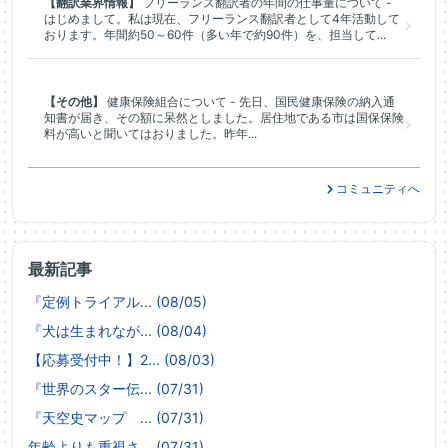
【翻訳業界情報】
フリーランス翻訳者の年間の仕事量について -
はじめまして。私は現在、フリーランス翻訳者として4年活動して
おります。年間約50～60件（多い年で約90件）を、担当して...
【その他】
健康保険組合について - 先日、国民健康保険の納入通
知書が届き、その額に呆然としました。居住地である市は国保保険
料が高いと聞いてはおりました。昨年...
コミュニティへ
最新記事
『定例トライアル... (08/05)
『犬は生まれなが... (08/04)
【応募受付中！】2... (08/03)
『世界のスター伝... (07/31)
『天空史マップ ... (07/31)
年齢よりも重視さ... (07/31)