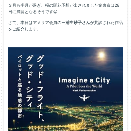
３月も半月が過ぎ、桜の開花予想が出されました🌸東京は28
日に満開となるそうです😀
さて、本日はアメリア会員の
三浦生紗子さん
が共訳された作品
をご紹介します。