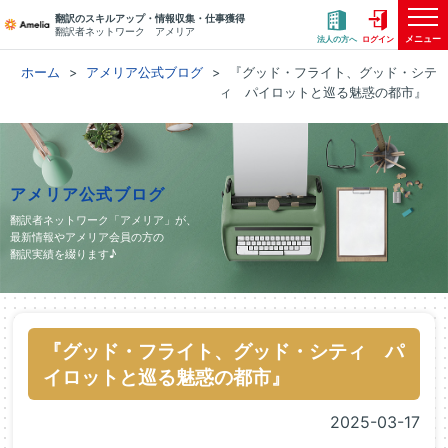
翻訳のスキルアップ・情報収集・仕事獲得
翻訳者ネットワーク アメリア
メニュー
法人の方へ
ログイン
ホーム
アメリア公式ブログ
『グッド・フライト、グッド・シテ
ィ パイロットと巡る魅惑の都市』
アメリア公式ブログ
翻訳者ネットワーク「アメリア」が、
最新情報やアメリア会員の方の
翻訳実績を綴ります♪
『グッド・フライト、グッド・シティ パ
イロットと巡る魅惑の都市』
2025-03-17