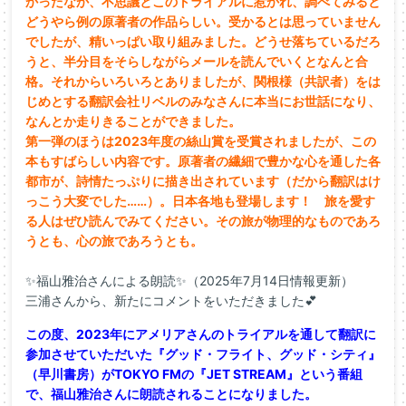
かったなか、
不思議とこのトライアルに惹かれ、
調べてみると
どうやら例の原著者の作品らしい。
受かるとは思っていません
でしたが、精いっぱい取り組みました。
どうせ落ちているだろ
うと、
半分目をそらしながらメールを読んでいくとなんと合
格。
それからいろいろとありましたが、関根様（共訳者）
をは
じめとする翻訳会社リベルのみなさんに本当にお世話になり、
なんとか走りきることができました。
第一弾のほうは2023年度の絲山賞を受賞されましたが、
この
本もすばらしい内容です。
原著者の繊細で豊かな心を通した各
都市が、
詩情たっぷりに描き出されています（
だから翻訳はけ
っこう大変でした……）。日本各地も登場します！ 旅を愛す
る人はぜひ読んでみてください。
その旅が物理的なものであろ
うとも、心の旅であろうとも。
✨福山雅治さんによる朗読✨（2025年7月14日情報更新）
三浦さんから、新たにコメントをいただきました💕
この度、2023年にアメリアさんのトライアルを通して翻訳に
参加させていただいた『グッド・フライト、グッド・シティ』
（早川書房）がTOKYO FMの『JET STREAM』という番組
で、福山雅治さんに朗読されることになりました。