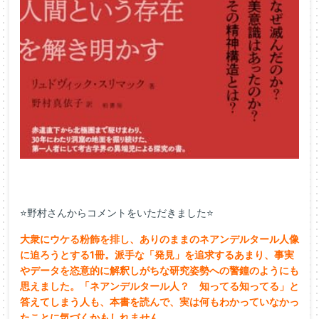
⭐野村さんからコメントをいただきました⭐
大衆にウケる粉飾を排し、
ありのままのネアンデルタール人像
に迫ろうとする1冊。派手な「
発見」を追求するあまり、
事実
やデータを恣意的に解釈しがちな研究姿勢への警鐘のようにも
思えました。「ネアンデルタール人？ 知ってる知ってる」と
答えてしまう人も、本書を読んで、
実は何もわかっていなかっ
たことに気づくかもしれません。