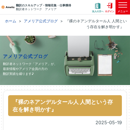
翻訳のスキルアップ・情報収集・仕事獲得
翻訳者ネットワーク アメリア
メニュー
法人の方へ
ログイン
ホーム
アメリア公式ブログ
『裸のネアンデルタール人 人間とい
う存在を解き明かす』
アメリア公式ブログ
翻訳者ネットワーク「アメリア」が、
最新情報やアメリア会員の方の
翻訳実績を綴ります♪
『裸のネアンデルタール人 人間という存
在を解き明かす』
2025-05-19