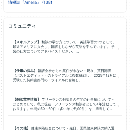
情報誌『Amelia』 (138)
コミュニティ
【スキルアップ】
翻訳の学び方について - 英語学習の1つとして、
最近アメリアに入会し、翻訳をしながら英語を学んでいます。 学
習の仕方についてアドバイスください。 ...
【仕事の悩み】
翻訳会社からの案件が来ない - 現在、英日翻訳
（ポストエディット）のトライアルに複数挑戦し、 2025年12月に
受験した契約書部門のトライアルに合格し、...
【翻訳業界情報】
フリーランス翻訳者の年間の仕事量について -
はじめまして。私は現在、フリーランス翻訳者として4年活動して
おります。年間約50～60件（多い年で約90件）を、担当して...
【その他】
健康保険組合について - 先日、国民健康保険の納入通