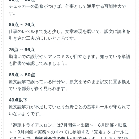
チェッカーの監修がつけば、仕事として通用する可能性大で
す。
85点 ～ 76点
仕事のレベルまであと少し。文章表現を磨いて、訳文に読者を
引き込む工夫がほしいところです。
75点 ～ 66点
勘違いでの誤訳やケアレスミスが目立ちます。知っている単語
も辞書で確認してみましょう。
65点 ～ 50点
原文読解で誤っている部分や、原文をそのまま訳文に置き換え
ている部分が多く見られます。
49点以下
原文読解力が不足していたり分野ごとの基本ルールが守られて
いないようです。
「翻訳トライアスロン」は7月開催＜出版＞・8月開催＜映像
＞・9月開催＜実務＞のすべてに参加する「完走」をゴールに
することで、
翻訳総合力の向上
が目指せます。もちろん第1種