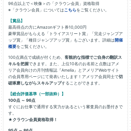
96点以上で＜映像＞の「クラウン会員」資格取得
※「クラウン会員」については
こちら
をご覧ください。
【賞品】
最高得点の方にAmazonギフト券10,000円
豪華賞品がもらえる「トライアスリート賞」「完走ジャンプア
ップ賞」「種目ジャンプアップ賞」もございます。詳細は
開催
概要
をご覧ください。
100点満点で成績が付くため、
客観的な指標でご自身の翻訳ス
キルを把握
できます。また、上位10名のお名前と点数はアメ
リア会員向けの月刊情報誌『Amelia』とアメリアWebサイト
の会員専用ページにて発表いたします！アメリア会員同士で
切
磋琢磨しながらスキルアップ
することができます。
【総合評価基準（一部抜粋）】
100点 ～ 96点
すぐにお仕事で通用する実力があるという審査員のお墨付きで
す。
★クラウン会員資格取得！
95点 ～ 86点