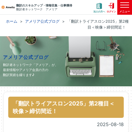
翻訳のスキルアップ・情報収集・仕事獲得
翻訳者ネットワーク アメリア
メニュー
法人の方へ
ログイン
ホーム
アメリア公式ブログ
「翻訳トライアスロン2025」第2種
目＜映像＞締切間近！
アメリア公式ブログ
翻訳者ネットワーク「アメリア」が、
最新情報やアメリア会員の方の
翻訳実績を綴ります♪
「翻訳トライアスロン2025」第2種目＜
映像＞締切間近！
2025-08-18