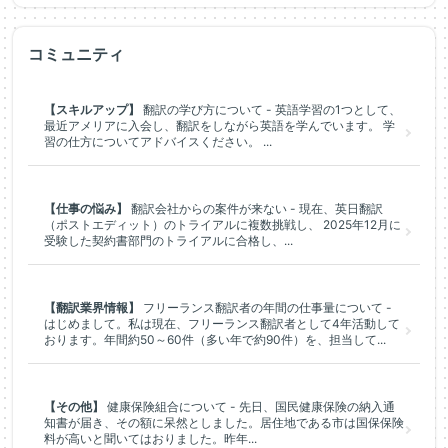
コミュニティ
【スキルアップ】
翻訳の学び方について - 英語学習の1つとして、
最近アメリアに入会し、翻訳をしながら英語を学んでいます。 学
習の仕方についてアドバイスください。 ...
【仕事の悩み】
翻訳会社からの案件が来ない - 現在、英日翻訳
（ポストエディット）のトライアルに複数挑戦し、 2025年12月に
受験した契約書部門のトライアルに合格し、...
【翻訳業界情報】
フリーランス翻訳者の年間の仕事量について -
はじめまして。私は現在、フリーランス翻訳者として4年活動して
おります。年間約50～60件（多い年で約90件）を、担当して...
【その他】
健康保険組合について - 先日、国民健康保険の納入通
知書が届き、その額に呆然としました。居住地である市は国保保険
料が高いと聞いてはおりました。昨年...