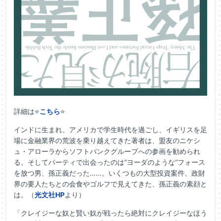
詳細は⭐
こちら
⭐
インドに生まれ、アメリカで学生時代を過ごし、イギリスを足
場に金融業界の荒波を乗り越えてきた著者は、盟友のニケシ
ュ・アローラからソフトバンクグループへの参画を勧められ
る。そしてパーティで出会ったのは”ヨーダのような”フォース
を放つ男、孫正義だった……。いくつもの大型投資案件、政財
界の要人たちとの会食やゴルフで見えてきた、孫正義の素顔と
は。（
光文社HP
より）
「クレイジーな奴と賢い奴が戦ったら絶対にクレイジーなほう