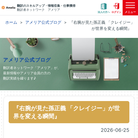
翻訳のスキルアップ・情報収集・仕事獲得
翻訳者ネットワーク アメリア
メニュー
法人の方へ
ログイン
ホーム
アメリア公式ブログ
『右腕が見た孫正義 「クレイジー」
が世界を変える瞬間』
アメリア公式ブログ
翻訳者ネットワーク「アメリア」が、
最新情報やアメリア会員の方の
翻訳実績を綴ります♪
『右腕が見た孫正義 「クレイジー」が世
界を変える瞬間』
2026-06-25