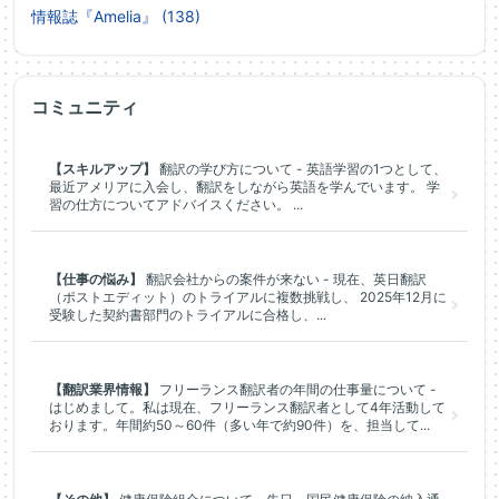
情報誌『Amelia』 (138)
コミュニティ
【スキルアップ】
翻訳の学び方について - 英語学習の1つとして、
最近アメリアに入会し、翻訳をしながら英語を学んでいます。 学
習の仕方についてアドバイスください。 ...
【仕事の悩み】
翻訳会社からの案件が来ない - 現在、英日翻訳
（ポストエディット）のトライアルに複数挑戦し、 2025年12月に
受験した契約書部門のトライアルに合格し、...
【翻訳業界情報】
フリーランス翻訳者の年間の仕事量について -
はじめまして。私は現在、フリーランス翻訳者として4年活動して
おります。年間約50～60件（多い年で約90件）を、担当して...