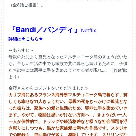
（全8話ご担当）。
『Bandi／バンディ』
Netflix
詳細は★
こちら
★
～あらすじ～
母親の死により孤児となったマルティニーク島のきょうだいた
ち。苦しい生活の中でも家族で共に暮らし続けるために、子供
たちの中には悪事に手を染めようとする者が現れ…。（Netflix
より）
金澤さんからコメントをいただきました✨
カリブ海にあるフランス海外県マルティニーク島で暮らす、
貧
しくも幸せな11人きょうだい。
母親の死をきっかけに孤児とな
った彼らは、
家族への愛と生活のため、犯罪に手を染めていき
ます。やがて、
物語は思いがけない方向へ…。きょうだい一人
一人が個性的で、
ドラッグや経済格差など様々な社会問題を浮
き彫りにしつつも、
温かな家族愛に満ちた作品です。スタジオ
での収録も、
毎回学びが多く、感謝しています。
スリリングな