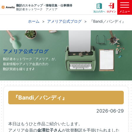
翻訳のスキルアップ・情報収集・仕事獲得
翻訳者ネットワーク アメリア
メニュー
法人の方へ
ログイン
ホーム
アメリア公式ブログ
『Bandi／バンディ』
アメリア公式ブログ
翻訳者ネットワーク「アメリア」が、
最新情報やアメリア会員の方の
翻訳実績を綴ります♪
『Bandi／バンディ』
2026-06-29
本日はもうひと作品ご紹介いたします。
アメリア会員の
金澤壮子さん
が吹替翻訳を手掛けられました