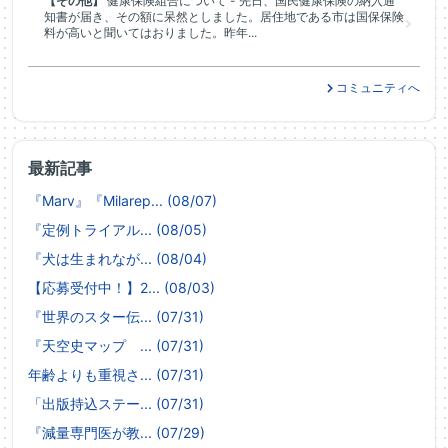
【その他】
健康保険組合について - 先日、国民健康保険の納入通
知書が届き、その額に呆然としました。居住地である市は国保保険
料が高いと聞いてはおりました。昨年...
コミュニティへ
最新記事
『Marv』『Milarep... (08/07)
『定例トライアル... (08/05)
『犬は生まれなが... (08/04)
【応募受付中！】2... (08/03)
『世界のスター伝... (07/31)
『天空史マップ ... (07/31)
年齢よりも重視さ... (07/31)
「出版持込ステー... (07/31)
『減量専門医が教... (07/29)