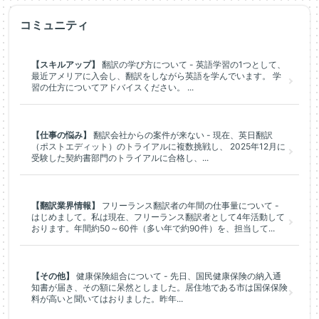
コミュニティ
【スキルアップ】
翻訳の学び方について - 英語学習の1つとして、
最近アメリアに入会し、翻訳をしながら英語を学んでいます。 学
習の仕方についてアドバイスください。 ...
【仕事の悩み】
翻訳会社からの案件が来ない - 現在、英日翻訳
（ポストエディット）のトライアルに複数挑戦し、 2025年12月に
受験した契約書部門のトライアルに合格し、...
【翻訳業界情報】
フリーランス翻訳者の年間の仕事量について -
はじめまして。私は現在、フリーランス翻訳者として4年活動して
おります。年間約50～60件（多い年で約90件）を、担当して...
【その他】
健康保険組合について - 先日、国民健康保険の納入通
知書が届き、その額に呆然としました。居住地である市は国保保険
料が高いと聞いてはおりました。昨年...