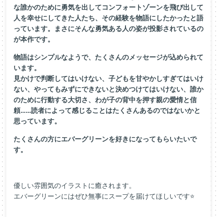
な誰
かのために勇気を出してコンフォートゾーンを飛び出して
人を幸せ
にしてきた人たち、その経験を物語にしたかったと語
っています。
まさにそんな勇気ある人の姿が投影されているの
が本作です。
物語はシンプルなようで、たくさんのメッセージが込められて
いま
す。
見かけで判断してはいけない、子どもを甘やかしすぎてはいけ
ない
、やってもみずにできないと決めつけてはいけない、誰か
のために
行動する大切さ、わが子の背中を押す親の愛情と信
頼……読者によ
って感じることはたくさんあるのではないかと
思っています。
たくさんの方にエバーグリーンを好きになってもらいたいで
す。
優しい雰囲気のイラストに癒されます。
エバーグリーンにはぜひ無事にスープを届けてほしいです⭐