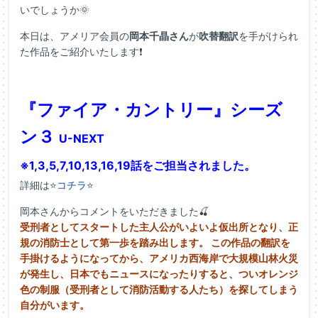
いでしょうか🌞
本日は、アメリア会員の
岡本千晶さん
が
吹替翻訳
を手がけられ
た作品をご紹介いたします❗
『ファイア・カントリー』シーズ
ン３
U-NEXT
※1,3,5,7,10,13,16,19話をご担当されました。
詳細は⭐
コチラ
⭐
岡本さんからコメントをいただきました🍒
受刑者としてスタートした主人公がいよいよ仮出所となり、正
規の消防士として第一歩を踏み出します。 この作品の翻訳を
手掛けるようになってから、アメリカ西海岸で大規模山林火災
が発生し、日本でもニュースになったりすると、ついオレンジ
色の制服（受刑者として消防活動する人たち）を探してしまう
自分がいます。