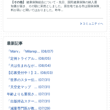
【その他】
健康保険組合について - 先日、国民健康保険の納入通
知書が届き、その額に呆然としました。居住地である市は国保保険
料が高いと聞いてはおりました。昨年...
コミュニティへ
最新記事
『Marv』『Milarep... (08/07)
『定例トライアル... (08/05)
『犬は生まれなが... (08/04)
【応募受付中！】2... (08/03)
『世界のスター伝... (07/31)
『天空史マップ ... (07/31)
年齢よりも重視さ... (07/31)
「出版持込ステー... (07/31)
『減量専門医が教... (07/29)