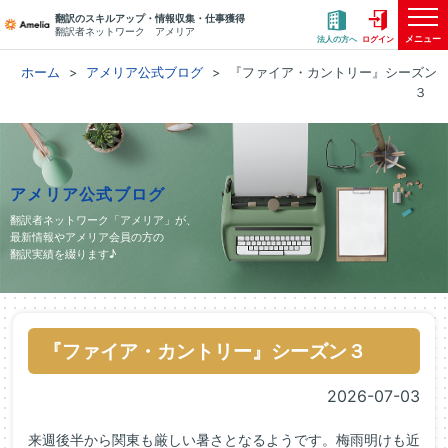
翻訳のスキルアップ・情報収集・仕事獲得
翻訳者ネットワーク アメリア
メニュー
法人の方へ
ログイン
ホーム
アメリア公式ブログ
『ファイア・カントリー』シーズン
３
アメリア公式ブログ
翻訳者ネットワーク「アメリア」が、
最新情報やアメリア会員の方の
翻訳実績を綴ります♪
『ファイア・カントリー』シーズン３
2026-07-03
来週後半から関東も厳しい暑さとなるようです。梅雨明けも近