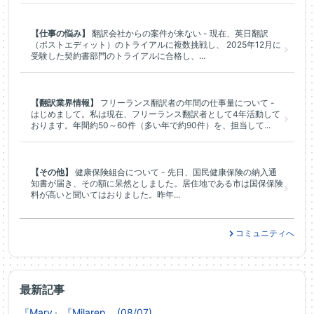
【仕事の悩み】
翻訳会社からの案件が来ない - 現在、英日翻訳
（ポストエディット）のトライアルに複数挑戦し、 2025年12月に
受験した契約書部門のトライアルに合格し、...
【翻訳業界情報】
フリーランス翻訳者の年間の仕事量について -
はじめまして。私は現在、フリーランス翻訳者として4年活動して
おります。年間約50～60件（多い年で約90件）を、担当して...
【その他】
健康保険組合について - 先日、国民健康保険の納入通
知書が届き、その額に呆然としました。居住地である市は国保保険
料が高いと聞いてはおりました。昨年...
コミュニティへ
最新記事
『Marv』『Milarep... (08/07)