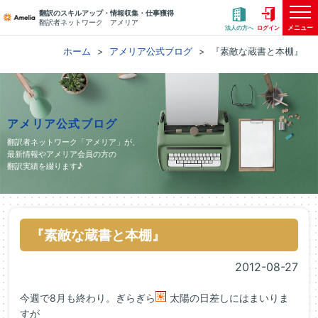
翻訳のスキルアップ・情報収集・仕事獲得
翻訳者ネットワーク アメリア
メニュー
法人の方へ
ログイン
ホーム
アメリア公式ブログ
『素敵な蔵書と本棚』
アメリア公式ブログ
翻訳者ネットワーク「アメリア」が、
最新情報やアメリア会員の方の
翻訳実績を綴ります♪
『素敵な蔵書と本棚』
2012-08-27
今週で8月も終わり。ぎらぎら
太陽の日差しにはまいりま
すが