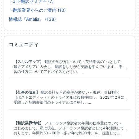
┣
JTF翻訳セミナー (7)
┗
翻訳業界からのご案内 (10)
情報誌『Amelia』 (138)
コミュニティ
【スキルアップ】
翻訳の学び方について - 英語学習の1つとして、
最近アメリアに入会し、翻訳をしながら英語を学んでいます。 学
習の仕方についてアドバイスください。 ...
【仕事の悩み】
翻訳会社からの案件が来ない - 現在、英日翻訳
（ポストエディット）のトライアルに複数挑戦し、 2025年12月に
受験した契約書部門のトライアルに合格し、...
【翻訳業界情報】
フリーランス翻訳者の年間の仕事量について -
はじめまして。私は現在、フリーランス翻訳者として4年活動して
おります。年間約50～60件（多い年で約90件）を、担当して...