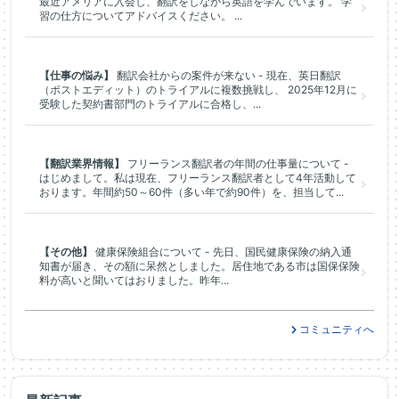
最近アメリアに入会し、翻訳をしながら英語を学んでいます。 学
習の仕方についてアドバイスください。 ...
【仕事の悩み】
翻訳会社からの案件が来ない - 現在、英日翻訳
（ポストエディット）のトライアルに複数挑戦し、 2025年12月に
受験した契約書部門のトライアルに合格し、...
【翻訳業界情報】
フリーランス翻訳者の年間の仕事量について -
はじめまして。私は現在、フリーランス翻訳者として4年活動して
おります。年間約50～60件（多い年で約90件）を、担当して...
【その他】
健康保険組合について - 先日、国民健康保険の納入通
知書が届き、その額に呆然としました。居住地である市は国保保険
料が高いと聞いてはおりました。昨年...
コミュニティへ