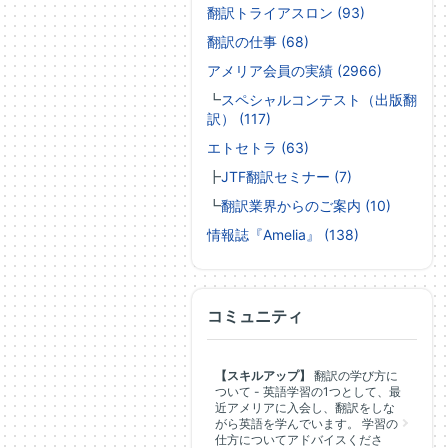
翻訳トライアスロン (93)
翻訳の仕事 (68)
アメリア会員の実績 (2966)
┗
スペシャルコンテスト（出版翻
訳） (117)
エトセトラ (63)
┣
JTF翻訳セミナー (7)
┗
翻訳業界からのご案内 (10)
情報誌『Amelia』 (138)
コミュニティ
【スキルアップ】
翻訳の学び方に
ついて - 英語学習の1つとして、最
近アメリアに入会し、翻訳をしな
がら英語を学んでいます。 学習の
仕方についてアドバイスくださ