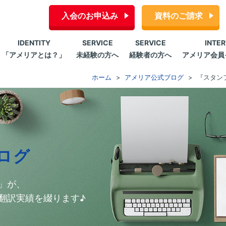
入会のお申込み
資料のご請求
IDENTITY
SERVICE
SERVICE
INTE
「アメリアとは？」
未経験の方へ
経験者の方へ
アメリア会員
ホーム
アメリア公式ブログ
『スタン
ログ
」が、
翻訳実績を綴ります♪