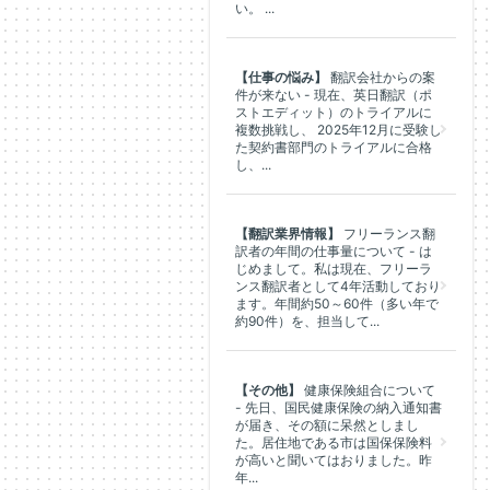
い。 ...
【仕事の悩み】
翻訳会社からの案
件が来ない - 現在、英日翻訳（ポ
ストエディット）のトライアルに
複数挑戦し、 2025年12月に受験し
た契約書部門のトライアルに合格
し、...
【翻訳業界情報】
フリーランス翻
訳者の年間の仕事量について - は
じめまして。私は現在、フリーラ
ンス翻訳者として4年活動しており
ます。年間約50～60件（多い年で
約90件）を、担当して...
【その他】
健康保険組合について
- 先日、国民健康保険の納入通知書
が届き、その額に呆然としまし
た。居住地である市は国保保険料
が高いと聞いてはおりました。昨
年...