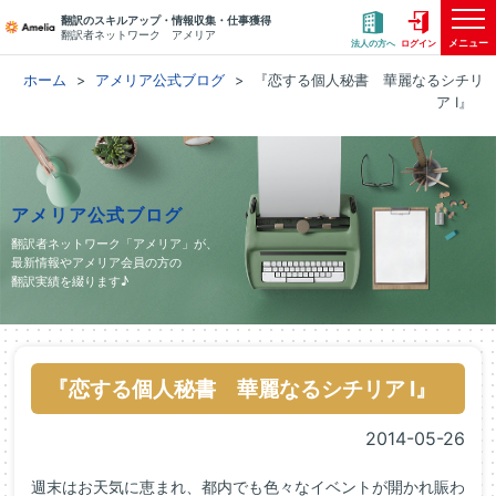
翻訳のスキルアップ・情報収集・仕事獲得
翻訳者ネットワーク アメリア
メニュー
法人の方へ
ログイン
ホーム
アメリア公式ブログ
『恋する個人秘書 華麗なるシチリ
ア Ⅰ』
アメリア公式ブログ
翻訳者ネットワーク「アメリア」が、
最新情報やアメリア会員の方の
翻訳実績を綴ります♪
『恋する個人秘書 華麗なるシチリア Ⅰ』
2014-05-26
週末はお天気に恵まれ、都内でも色々なイベントが開かれ賑わ