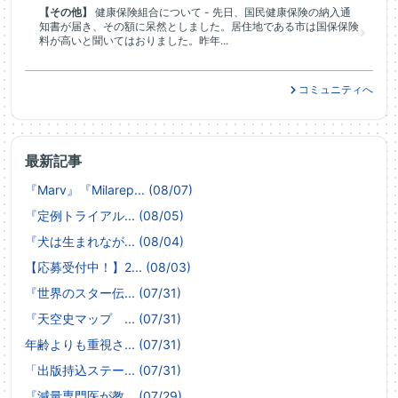
【その他】
健康保険組合について - 先日、国民健康保険の納入通
知書が届き、その額に呆然としました。居住地である市は国保保険
料が高いと聞いてはおりました。昨年...
コミュニティへ
最新記事
『Marv』『Milarep... (08/07)
『定例トライアル... (08/05)
『犬は生まれなが... (08/04)
【応募受付中！】2... (08/03)
『世界のスター伝... (07/31)
『天空史マップ ... (07/31)
年齢よりも重視さ... (07/31)
「出版持込ステー... (07/31)
『減量専門医が教... (07/29)