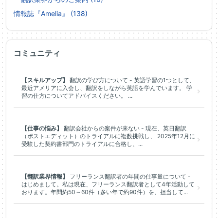
情報誌『Amelia』 (138)
コミュニティ
【スキルアップ】
翻訳の学び方について - 英語学習の1つとして、
最近アメリアに入会し、翻訳をしながら英語を学んでいます。 学
習の仕方についてアドバイスください。 ...
【仕事の悩み】
翻訳会社からの案件が来ない - 現在、英日翻訳
（ポストエディット）のトライアルに複数挑戦し、 2025年12月に
受験した契約書部門のトライアルに合格し、...
【翻訳業界情報】
フリーランス翻訳者の年間の仕事量について -
はじめまして。私は現在、フリーランス翻訳者として4年活動して
おります。年間約50～60件（多い年で約90件）を、担当して...