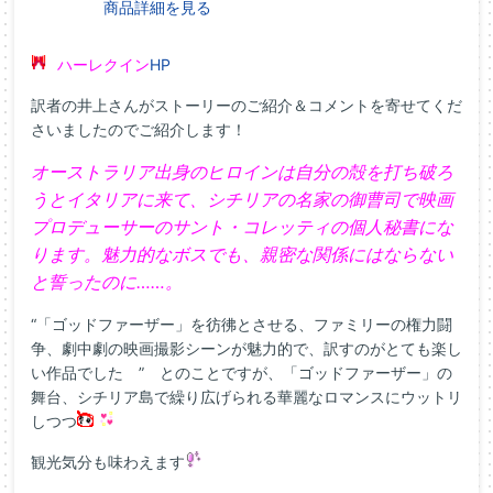
商品詳細を見る
ハーレクイン
HP
訳者の井上さんがストーリーのご紹介＆コメントを寄せてくだ
さいましたのでご紹介します！
オーストラリア出身のヒロインは自分の殻を打ち破ろ
うとイタリアに来て、シチリアの名家の御曹司で映画
プロデューサーのサント・コレッティの個人秘書にな
ります。魅力的なボスでも、親密な関係にはならない
と誓ったのに……。
“「ゴッドファーザー」を彷彿とさせる、ファミリーの権力闘
争、劇中劇の映画撮影シーンが魅力的で、訳すのがとても楽し
い作品でした ” とのことですが、「ゴッドファーザー」の
舞台、シチリア島で繰り広げられる華麗なロマンスにウットリ
しつつ
観光気分も味わえます