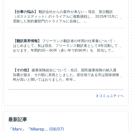
【仕事の悩み】
翻訳会社からの案件が来ない - 現在、英日翻訳
（ポストエディット）のトライアルに複数挑戦し、 2025年12月に
受験した契約書部門のトライアルに合格し、...
【翻訳業界情報】
フリーランス翻訳者の年間の仕事量について -
はじめまして。私は現在、フリーランス翻訳者として4年活動して
おります。年間約50～60件（多い年で約90件）を、担当して...
【その他】
健康保険組合について - 先日、国民健康保険の納入通
知書が届き、その額に呆然としました。居住地である市は国保保険
料が高いと聞いてはおりました。昨年...
コミュニティへ
最新記事
『Marv』『Milarep... (08/07)