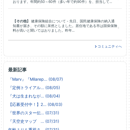
おります。年間約50～60件（多い年で約90件）を、担当して...
【その他】
健康保険組合について - 先日、国民健康保険の納入通
知書が届き、その額に呆然としました。居住地である市は国保保険
料が高いと聞いてはおりました。昨年...
コミュニティへ
最新記事
『Marv』『Milarep... (08/07)
『定例トライアル... (08/05)
『犬は生まれなが... (08/04)
【応募受付中！】2... (08/03)
『世界のスター伝... (07/31)
『天空史マップ ... (07/31)
年齢よりも重視さ... (07/31)