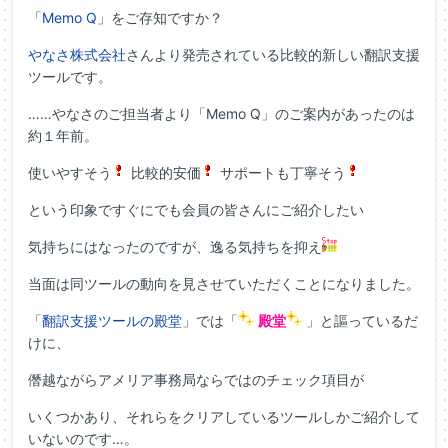
「
Memo Q
」をご存知ですか？
やなさ株式会社
さんより発売されている比較的新しい翻訳支援
ツールです。
……やなさのご担当者より「Memo Q」のご案内があったのは
約１年前。
使いやすそう
比較的安価
サポートも丁寧そう
という印象ですぐにでも会員の皆さんにご紹介したい
気持ちにはなったのですが、逸る気持ちを抑え
当面は同ツールの動向を見させていただくことになりました。
「
翻訳支援ツールの殿堂
」では「
殿堂
」と謳っているだ
けに、
僭越ながらアメリア事務局ならではのチェック項目が
いくつかあり、それらをクリアしているツールしかご紹介して
いないのです…。