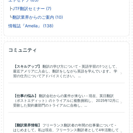
┣
JTF翻訳セミナー (7)
┗
翻訳業界からのご案内 (10)
情報誌『Amelia』 (138)
コミュニティ
【スキルアップ】
翻訳の学び方について - 英語学習の1つとして、
最近アメリアに入会し、翻訳をしながら英語を学んでいます。 学
習の仕方についてアドバイスください。 ...
【仕事の悩み】
翻訳会社からの案件が来ない - 現在、英日翻訳
（ポストエディット）のトライアルに複数挑戦し、 2025年12月に
受験した契約書部門のトライアルに合格し、...
【翻訳業界情報】
フリーランス翻訳者の年間の仕事量について -
はじめまして。私は現在、フリーランス翻訳者として4年活動して